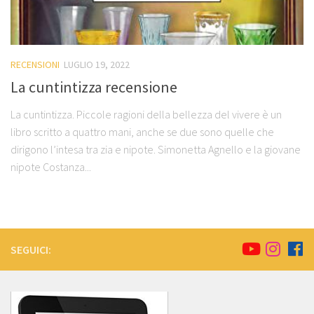
RECENSIONI
LUGLIO 19, 2022
La cuntintizza recensione
La cuntintizza. Piccole ragioni della bellezza del vivere è un
libro scritto a quattro mani, anche se due sono quelle che
dirigono l’intesa tra zia e nipote. Simonetta Agnello e la giovane
nipote Costanza...
SEGUICI: