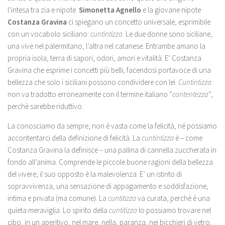
l’intesa tra zia e nipote.
Simonetta Agnello
e la giovane nipote
Costanza Gravina
ci spiegano un concetto universale, esprimibile
con un vocabolo siciliano:
cuntintizza
. Le due donne sono siciliane,
una vive nel palermitano, l’altra nel catanese. Entrambe amano la
propria isola, terra di sapori, odori, amori e vitalità. E’ Costanza
Gravina che esprime i concetti più belli, facendosi portavoce di una
bellezza che solo i siciliani possono condividere con lei.
Cuntintizza
non va tradotto erroneamente con il termine italiano “
contentezza
“,
perchè sarebbe riduttivo.
La conosciamo da sempre, non è vasta come la felicità, né possiamo
accontentarci della definizione di felicità. La
cuntintizza
è – come
Costanza Gravina la definisce – una pallina di cannella zuccherata in
fondo all’anima. Comprende le piccole buone ragioni della bellezza
del vivere; il suo opposto è la malevolenza. E’ un istinto di
sopravvivenza, una sensazione di appagamento e soddisfazione,
intima e privata (ma comune). La
cuntitizza
va curata, perchè è una
quieta meraviglia. Lo spirito della
cuntitizza
lo possiamo trovare nel
cibo, in un aperitivo, nel mare, nella, paranza, nei bicchieri di vetro,