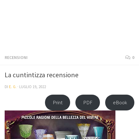
RECENSIONI
0
La cuntintizza recensione
DI
E. G.
·
LUGLIO 19, 2022
Print
PDF
eBook