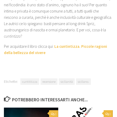
nei ficodindia: è uno stato d’animo, ognuno ha il suo! Per quanto
intima e privata è comunque comune a tutti, a tutti quelli che
riescono a curarla, perchè è anche inclusività culturale e geografica.
Le autrici ce lo spiegano: basti pensare al long drink Spriz,
austroungarico di nascita e ormai planetario. E per voi, cosa è la
cuntintizza
?
Per acquistare il libro clicca qui:
La cuntintizza. Piccole ragioni
della bellezza del vivere
Etichette:
cuntititizza
recensione
sicilianità
siciliano.
POTREBBERO INTERESSARTI ANCHE...
0
0