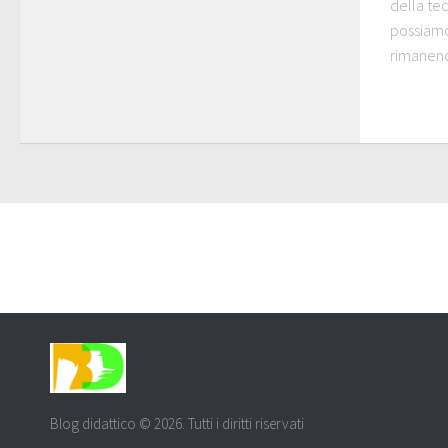
della te
possiamo
rimanendo
Blog didattico © 2026. Tutti i diritti riservati