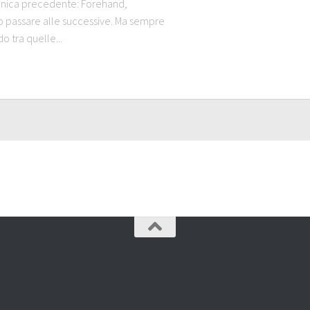
cnica precedente: Forehand,
 passare alle successive. Ma sempre
 tra quelle...