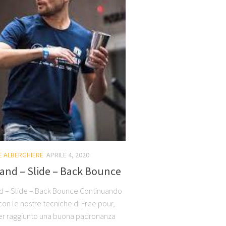
NE ALBERGHIERE
APRILE 4, 2020
and – Slide – Back Bounce
 – Slide – Back Bounce Continuando
on le nostre tecniche di Free pour,
r raggiunto una buona padronanza