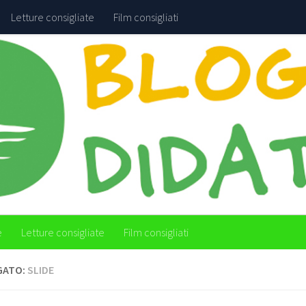
Letture consigliate
Film consigliati
e
Letture consigliate
Film consigliati
GATO:
SLIDE