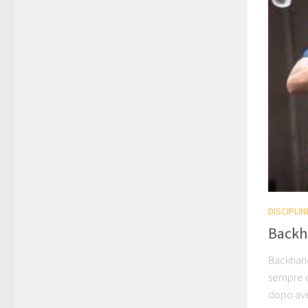
DISCIPLI
Backh
Backhand
sempre c
dopo ave