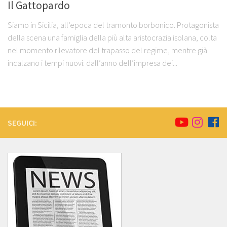
Il Gattopardo
Siamo in Sicilia, all’epoca del tramonto borbonico. Protagonista
della scena una famiglia della più alta aristocrazia isolana, colta
nel momento rilevatore del trapasso del regime, mentre già
incalzano i tempi nuovi: dall’anno dell’impresa dei...
SEGUICI: