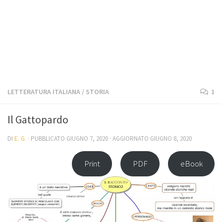
LETTERATURA ITALIANA
/
STORIA
1
Il Gattopardo
DI
E. G.
· PUBBLICATO
GIUGNO 7, 2020
· AGGIORNATO
GIUGNO 8, 2020
Print
PDF
eBook