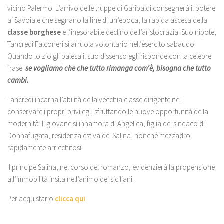
vicino Palermo. L’arrivo delle truppe di Garibaldi consegnerà il potere
ai Savoia e che segnano la fine di un’epoca, la rapida ascesa della
classe borghese
e l’inesorabile declino dell’aristocrazia. Suo nipote,
Tancredi Falconeri si arruola volontario nell’esercito sabaudo.
Quando lo zio gli palesa il suo dissenso egli risponde con la celebre
frase:
se vogliamo che che tutto rimanga com’è, bisogna che tutto
cambi.
Tancredi incarna l’abilità della vecchia classe dirigente nel
conservare i propri privilegi, sfruttando le nuove opportunità della
modernità. Il giovane si innamora di Angelica, figlia del sindaco di
Donnafugata, residenza estiva dei Salina, nonché mezzadro
rapidamente arricchitosi.
Il principe Salina, nel corso del romanzo, evidenzierà la propensione
all’immobilità insita nell’animo dei siciliani.
Per acquistarlo
clicca qui
.