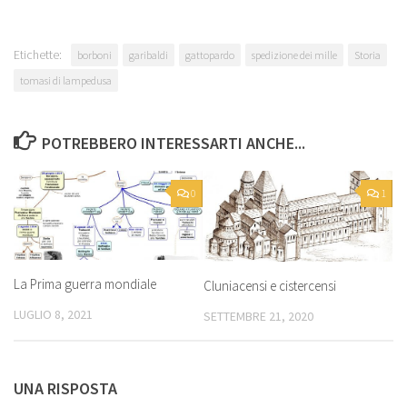
Etichette:
borboni
garibaldi
gattopardo
spedizione dei mille
Storia
tomasi di lampedusa
POTREBBERO INTERESSARTI ANCHE...
0
1
La Prima guerra mondiale
Cluniacensi e cistercensi
LUGLIO 8, 2021
SETTEMBRE 21, 2020
UNA RISPOSTA