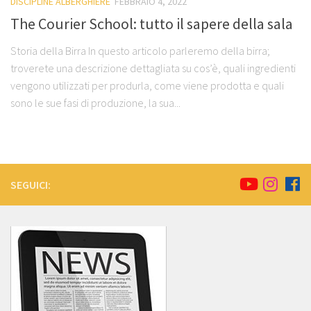
DISCIPLINE ALBERGHIERE
FEBBRAIO 4, 2022
The Courier School: tutto il sapere della sala
Storia della Birra In questo articolo parleremo della birra;
troverete una descrizione dettagliata su cos’è, quali ingredienti
vengono utilizzati per produrla, come viene prodotta e quali
sono le sue fasi di produzione, la sua...
SEGUICI: