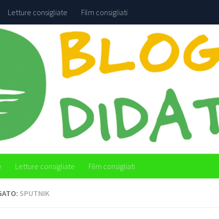
Letture consigliate
Film consigliati
e
Letture consigliate
Film consigliati
GATO:
SPUTNIK