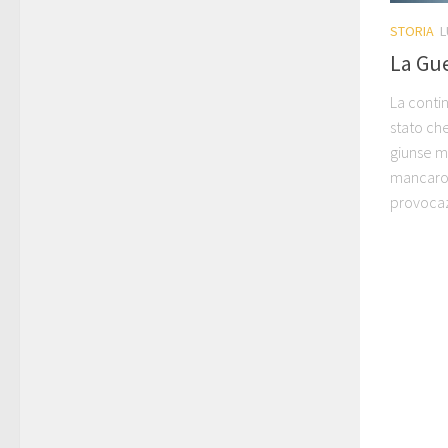
STORIA
L
La Gu
La conti
stato ch
giunse m
mancaron
provocazi