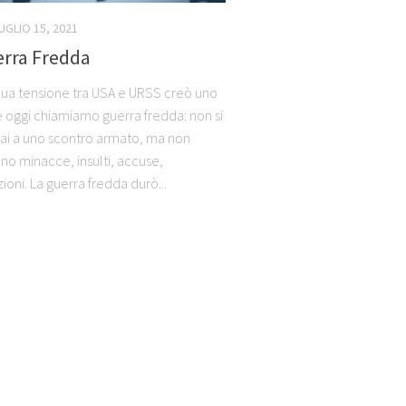
UGLIO 15, 2021
erra Fredda
nua tensione tra USA e URSS creò uno
e oggi chiamiamo guerra fredda: non si
ai a uno scontro armato, ma non
o minacce, insulti, accuse,
oni. La guerra fredda durò...