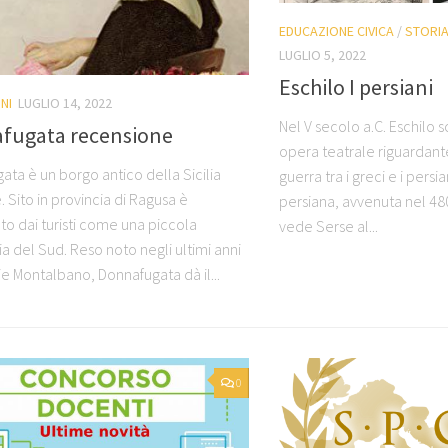
EDUCAZIONE CIVICA
/
STORI
LUGLIO 5, 2022
Eschilo I persiani
NI
LUGLIO 14, 2022
Nel V secolo a.C. Eschilo sc
fugata recensione
opera teatrale riguardante
ata è un borgo antico della Sicilia
guerra tra i greci e i pers
. Sito in provincia di Ragusa è
persiana, avvenuta nel 480
to dai turisti come una piccola
vede Serse al...
a del Sud. Reso noto negli ultimi anni
ie Montalbano, Donnafugata dà il...
0