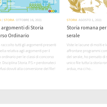
I
/
STORIA
OTTOBRE 16, 2021
STORIA
AGOSTO 1, 2021
argomenti di Storia
Storia romana per
rso Ordinario
serale
raccolto tutti gli argomenti presenti
Viste le lacune di molti e l
ella relativa agli argomenti per il
affrontare programmi comp
 ordinario per le classi di concorso
del serale, ho pensato di s
e. Disciplina Storia. P.S.= perdonateci
unico file tutta la storia 
efusi dovuti alla conversione del file!
ardua, ma ci ho...