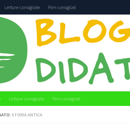
Letture consigliate
Film consigliati
e
Letture consigliate
Film consigliati
GATO:
STORIA ANTICA