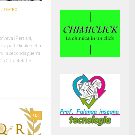
A
/
TEATRO
riveva I Persiani,
 la parte finale della
iani: la seconda guerra
 a.C. L’antefatto
0