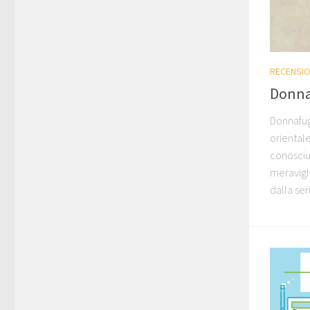
RECENSIO
Donna
Donnafug
orientale
conosciu
meravigli
dalla ser