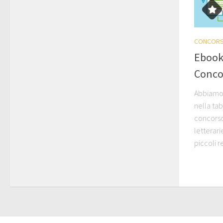
CONCORS
Ebook 
Conco
Abbiamo 
nella tab
concorso
letterari
piccoli r