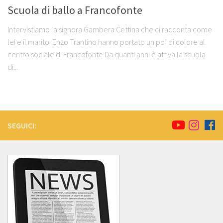
Scuola di ballo a Francofonte
Intervistiamo la signora Gambera Cettina che ci racconta come
lei e il marito Enzo Trantino hanno portato un po’ di colore al
centro sociale di Francofonte Da quanti anni è attiva la scuola
di...
SEGUICI: