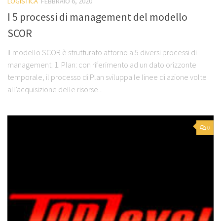
LOGISTICA
FEBBRAIO 6, 2020
I 5 processi di management del modello
SCOR
Il modello SCOR è strutturato attorno a 5 diversi processi di
management: 1. Plan: con riferimento ad un dato orizzonte
temporale, il processo di Plan sviluppa le linee di azione volte
all’acquisizione delle risorse...
0