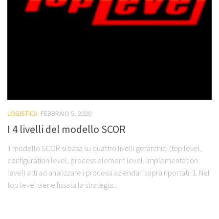
LOGISTICA
FEBBRAIO 5, 2020
I 4 livelli del modello SCOR
Il modello SCOR si basa su quattro livelli gerarchici (top level,
configuration level, process element level, implementation
level) atti ad analizzare i processi aziendali sopra riportati. 1. Nel
top level viene fissata la strategia...