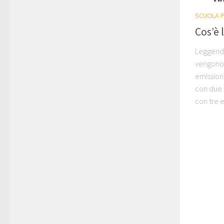
SCUOLA P
Cos’è 
Leggendo
vengono 
emissioni
con due e
con tre e.