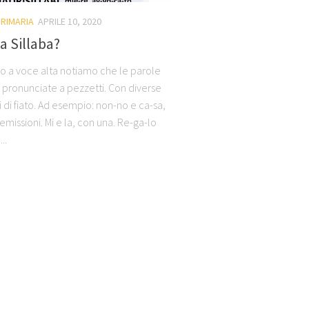
RIMARIA
APRILE 10, 2020
la Sillaba?
 a voce alta notiamo che le parole
pronunciate a pezzetti. Con diverse
 di fiato. Ad esempio: non-no e ca-sa,
missioni. Mi e la, con una. Re-ga-lo
..