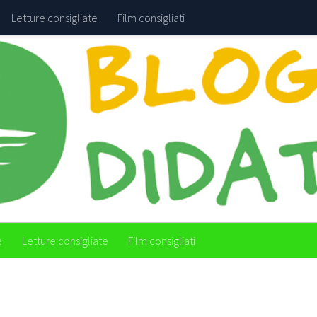
Letture consigliate
Film consigliati
e
Letture consigliate
Film consigliati