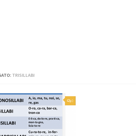
GATO:
TRISILLABI
0