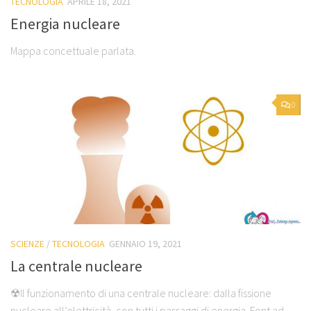
TECNOLOGIA
APRILE 18, 2021
Energia nucleare
Mappa concettuale parlata.
0
SCIENZE
/
TECNOLOGIA
GENNAIO 19, 2021
La centrale nucleare
☢Il funzionamento di una centrale nucleare: dalla fissione
nucleare all’elettricità, con tutti i passaggi di energia. Font ad