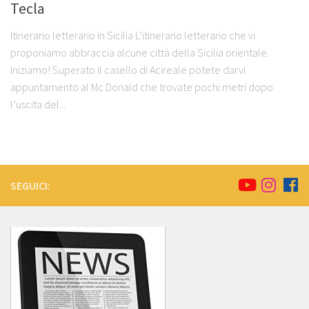
Tecla
Itinerario letterario in Sicilia L’itinerario letterario che vi
proponiamo abbraccia alcune città della Sicilia orientale.
Iniziamo! Superato il casello di Acireale potete darvi
appuntamento al Mc Donald che trovate pochi metri dopo
l’uscita del...
SEGUICI: