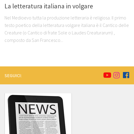
La letteratura italiana in volgare
Nel Medioevo tutta la produzione letteraria è religiosa. Il primo
testo poetico della letteratura volgare italiana è il Cantico delle
Creature (o Cantico di frate Sole o Laudes Creaturarum) ,
composto da San Francesco...
SEGUICI: