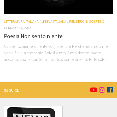
LETTERATURA ITALIANA
/
LINGUA ITALIANA
/
PENSIERO IN SOSPESO
GENNAIO 23, 2025
Poesia Non sento niente
Non sento niente E niente voglio sentire Perché intorno a me
Non c’è nulla che sento Solo il vuoto Vuoto dentro, vuoto
accanto, vuoto fuori Solo il vuoto si sente Si sente forte solo...
SEGUICI: