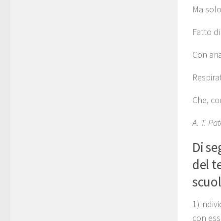
Ma solo
Fatto di
Con ari
Respira
Che, co
A. T. Pa
Di se
del t
scuol
1)Indivi
con ess