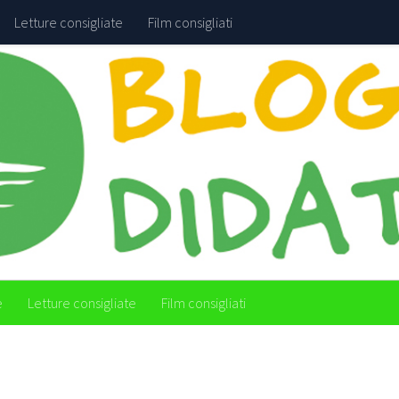
Letture consigliate
Film consigliati
e
Letture consigliate
Film consigliati