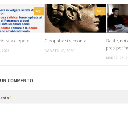
0
0
o: vita e opere
Cleopatra si racconta
Dante, noi
presi per 
, 2021
AGOSTO 10, 2020
MARZO 26, 2
 UN COMMENTO
ento
*