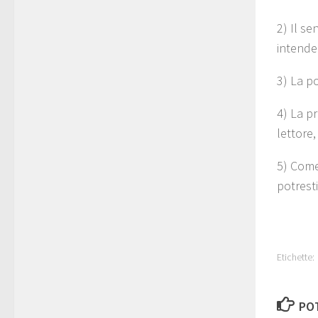
2) Il se
intende
3) La p
4) La pr
lettore,
5) Come 
potrest
Etichette:
POT