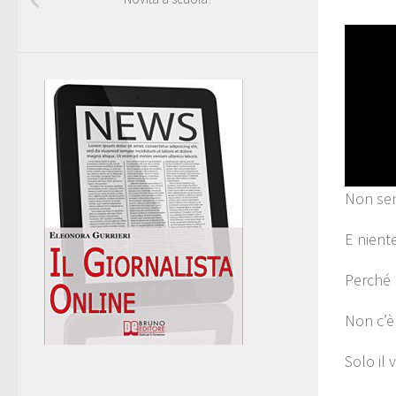
Non sen
E niente
Perché 
Non c’è
Solo il 