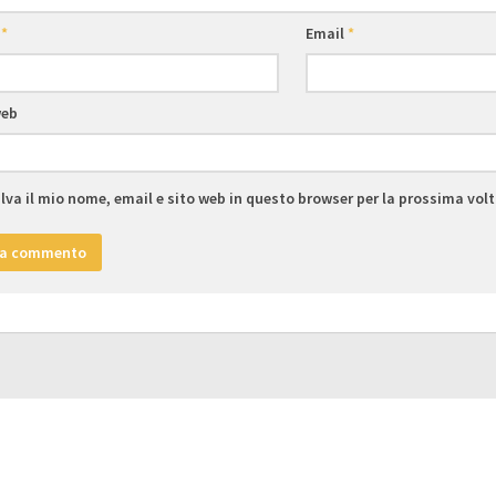
e
*
Email
*
web
lva il mio nome, email e sito web in questo browser per la prossima vo