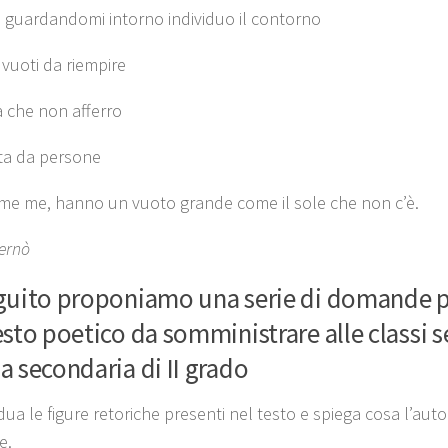
 guardandomi intorno individuo il contorno
 vuoti da riempire
a che non afferro
ta da persone
me me, hanno un vuoto grande come il sole che non c’è.
ternò
guito proponiamo una serie di domande pe
esto poetico da somministrare alle classi 
a secondaria di II grado
dua le figure retoriche presenti nel testo e spiega cosa l’au
e.