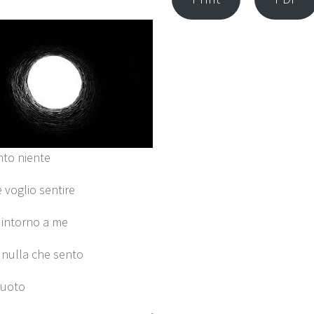
to niente
 voglio sentire
intorno a me
 nulla che sento
vuoto