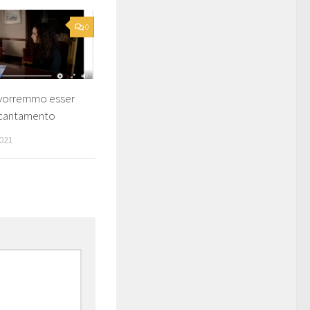
0
 vorremmo esser
incantamento
021