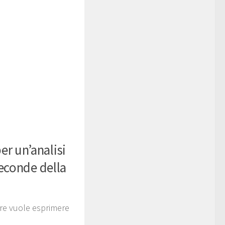
r un’analisi
seconde della
tore vuole esprimere