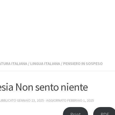
TURA ITALIANA
/
LINGUA ITALIANA
/
PENSIERO IN SOSPESO
sia Non sento niente
PUBBLICATO
GENNAIO 23, 2025
· AGGIORNATO
FEBBRAIO 1, 2025
Print
PDF