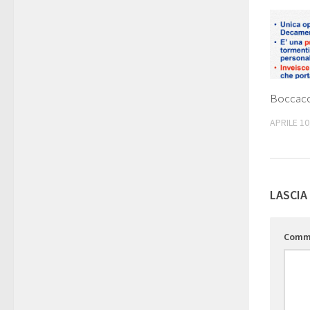
Boccacci
APRILE 10
LASCIA
Comm