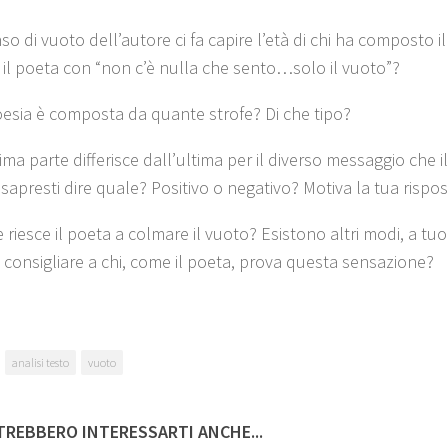
nso di vuoto dell’autore ci fa capire l’età di chi ha composto i
 il poeta con “non c’è nulla che sento…solo il vuoto”?
oesia è composta da quante strofe? Di che tipo?
ima parte differisce dall’ultima per il diverso messaggio che i
 sapresti dire quale? Positivo o negativo? Motiva la tua rispos
riesce il poeta a colmare il vuoto? Esistono altri modi, a tuo
i consigliare a chi, come il poeta, prova questa sensazione?
analisi testo
vuoto
REBBERO INTERESSARTI ANCHE...