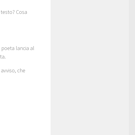
l testo? Cosa
l poeta lancia al
ta.
 avviso, che