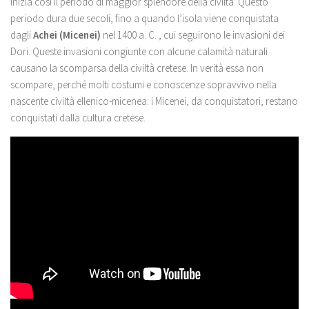
inizia così il periodo di maggior splendore della civiltà. Questo
periodo dura due secoli, fino a quando l’isola viene conquistata
dagli
Achei (Micenei)
nel 1400 a. C. , cui seguirono le invasioni dei
Dori. Queste invasioni congiunte con alcune calamità naturali
causano la scomparsa della civiltà cretese. In verità essa non
scompare, perché molti costumi e conoscenze sopravvivo nella
nascente civiltà ellenico-micenea: i Micenei, da conquistatori, restano
conquistati dalla cultura cretese.