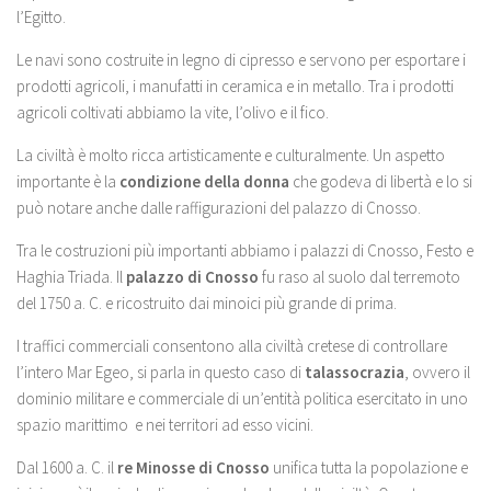
l’Egitto.
Le navi sono costruite in legno di cipresso e servono per esportare i
prodotti agricoli, i manufatti in ceramica e in metallo. Tra i prodotti
agricoli coltivati abbiamo la vite, l’olivo e il fico.
La civiltà è molto ricca artisticamente e culturalmente. Un aspetto
importante è la
condizione della donna
che godeva di libertà e lo si
può notare anche dalle raffigurazioni del palazzo di Cnosso.
Tra le costruzioni più importanti abbiamo i palazzi di Cnosso, Festo e
Haghia Triada. Il
palazzo di Cnosso
fu raso al suolo dal terremoto
del 1750 a. C. e ricostruito dai minoici più grande di prima.
I traffici commerciali consentono alla civiltà cretese di controllare
l’intero Mar Egeo, si parla in questo caso di
talassocrazia
, ovvero il
dominio militare e commerciale di un’entità politica esercitato in uno
spazio marittimo e nei territori ad esso vicini.
Dal 1600 a. C. il
re Minosse di Cnosso
unifica tutta la popolazione e