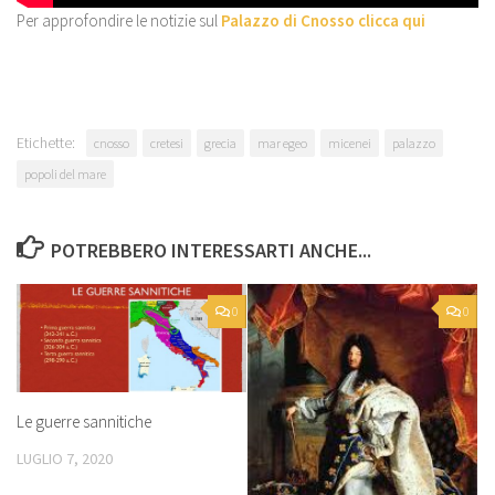
Per approfondire le notizie sul
Palazzo di Cnosso clicca qui
Etichette:
cnosso
cretesi
grecia
mar egeo
micenei
palazzo
popoli del mare
POTREBBERO INTERESSARTI ANCHE...
0
0
Le guerre sannitiche
LUGLIO 7, 2020