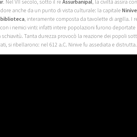
ur
. Nel VII secolo, sotto il re
Assurbanipal
, la civiltà assira 
ndore anche da un punto di vista culturale: la capitale
Niniv
biblioteca
, interamente composta da tavolette di argilla. I r
 con i nemici vinti: infatti intere popolazioni furono deportate
in schiavitù. Tanta durezza provocò la reazione dei popoli sot
ti, si ribellarono: nel 612 a.C. Ninive fu assediata e distrutta.