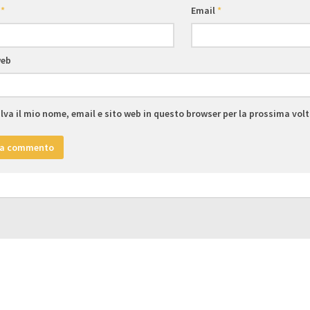
e
*
Email
*
web
lva il mio nome, email e sito web in questo browser per la prossima vo