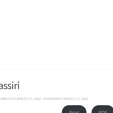
assiri
PUBBLICATO
MARZO 17, 2020
· AGGIORNATO
MARZO 17, 2020
Print
PDF