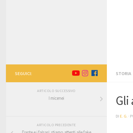
SEGUICI:
STORIA
ARTICOLO SUCCESSIVO
Gli 
I micenei
DI
E. G.
· 
ARTICOLO PRECEDENTE
Dante e i falsari: stiamo attenti alle fake