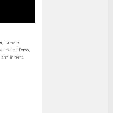
o
, formato
re anche il
ferro
,
 armi in ferro