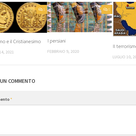
1
0
I persiani
no e il Cristianesimo
Il terroris
FEBBRAIO 9, 2020
4, 2021
LUGLIO 10, 2
 UN COMMENTO
ento
*