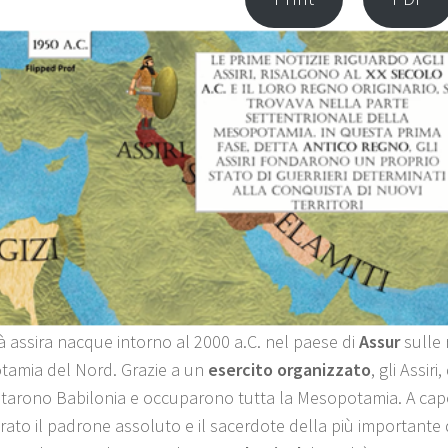
tà assira nacque intorno al 2000 a.C. nel paese di
Assur
sulle 
amia del Nord. Grazie a un
esercito organizzato
, gli Assiri
tarono Babilonia e occuparono tutta la Mesopotamia. A capo 
ato il padrone assoluto e il sacerdote della più importante div