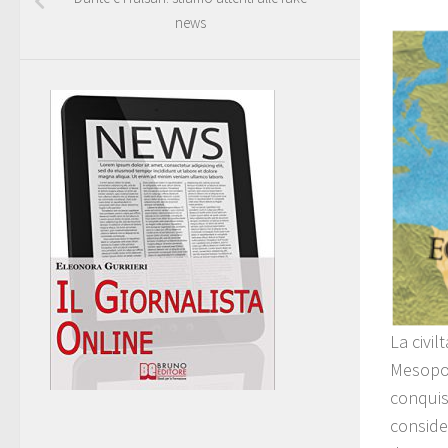
news
La civil
Mesopot
conquis
consider