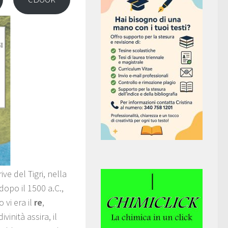
rive del Tigri, nella
, dopo il 1500 a.C.,
vi era il
re
,
inità assira, il