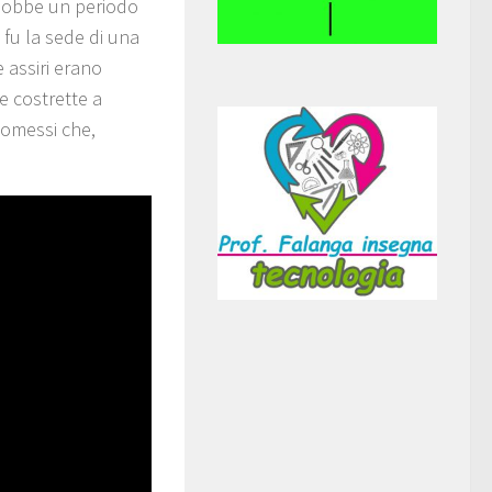
conobbe un periodo
e
fu la sede di una
e assiri erano
 e costrette a
tomessi che,