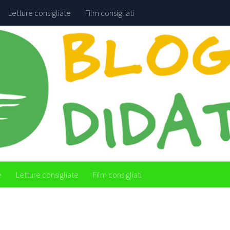
Letture consigliate
Film consigliati
e
Letture consigliate
Film consigliati