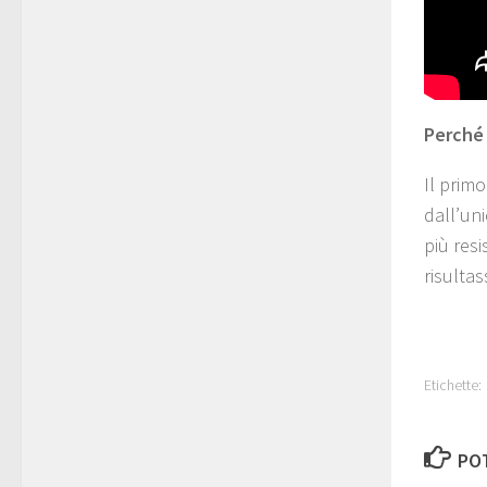
Perché 
Il primo
dall’un
più resi
risultas
Etichette:
POT