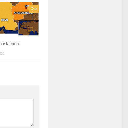
0
mo islamico
021