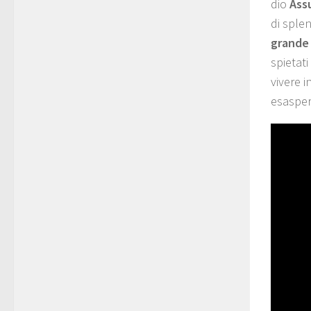
dio
Ass
di sple
grande 
spietati
vivere 
esaspera