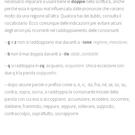
necessario imparare a usare bene le
doppie
nella scrittura, anche
perché essa è spesso mal influenzata dalle pronunzie che variano
molto da una regione all’altra. Qualora hai dei dubbi, consulta il
vocabolario. Ecco comunque delle indicazioni per evitare alcuni
degli errori più ricorrenti nel raddoppiamento delle consonanti:
–
g
e
z
non si raddoppiano mai davanti a –
ione
:
regione
,
menzione.
–
b
non è mai doppia davanti a –
ile
:
abile
,
contabile
.
–
q
si raddoppia in
cq
: acquario,
acquistare
. Unica eccezione con
due q è la parola
soqquadro
.
– dopo alcune parole o prefissi come a, e, o, da, fra, né, se, so, su,
contra, sopra, sovra, si raddoppia la consonante iniziale della
parola con cui essi si accoppiano: accumulare, eccedere, occorrere,
dabbene, frammisto, neppure, seppure, sollevare, supposto,
contraccolpo, soprattutto, sovrapporre.