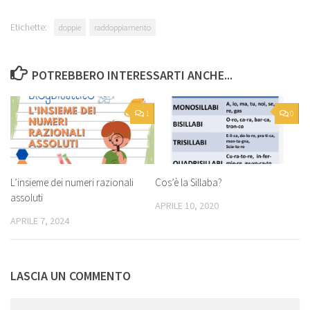
Etichette:
doppie
raddoppiamento
POTREBBERO INTERESSARTI ANCHE...
1
0
L’insieme dei numeri razionali
Cos’è la Sillaba?
assoluti
APRILE 10, 2020
APRILE 7, 2024
LASCIA UN COMMENTO