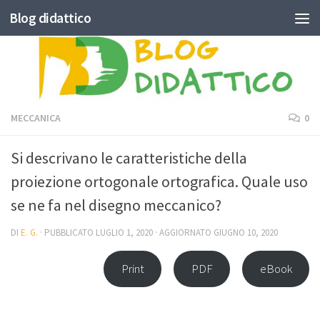
Blog didattico
Skip to content
MECCANICA
0
Si descrivano le caratteristiche della
proiezione ortogonale ortografica. Quale uso
se ne fa nel disegno meccanico?
DI
E. G.
· PUBBLICATO
LUGLIO 1, 2020
· AGGIORNATO
GIUGNO 10, 2020
Print
PDF
eBook