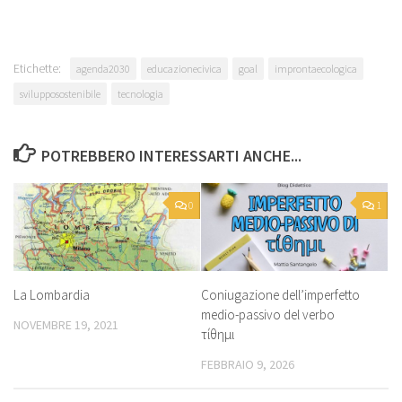
Etichette:
agenda2030
educazionecivica
goal
improntaecologica
svilupposostenibile
tecnologia
POTREBBERO INTERESSARTI ANCHE...
0
1
Coniugazione dell’imperfetto
La Lombardia
medio-passivo del verbo
NOVEMBRE 19, 2021
τίθημι
FEBBRAIO 9, 2026