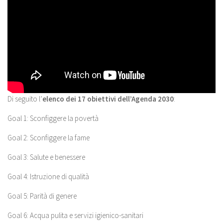
Di seguito l’
elenco dei 17 obiettivi dell’Agenda 2030
:
Goal 1: Sconfiggere la povertà
Goal 2: Sconfiggere la fame
Goal 3: Salute e benessere
Goal 4: Istruzione di qualità
Goal 5: Parità di genere
Goal 6: Acqua pulita e servizi igienico-sanitari