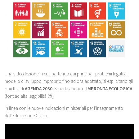
Una video lezione in cui, partendo dai principali problemi legati al
modello di sviluppo improprio fino ad ora adottato, si esplicitano gli
obiettivi di
AGENDA 2030
. Si parla anche di
IMPRONTA ECOLOGICA
(font ad alta leggibilità 😉).
In linea con le nuove indicazioni ministeriali per l’insegnamento
dell’Educazione Civica.