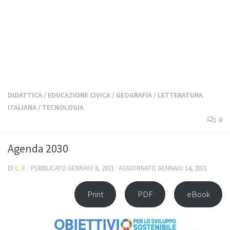
DIDATTICA
/
EDUCAZIONE CIVICA
/
GEOGRAFIA
/
LETTERATURA
ITALIANA
/
TECNOLOGIA
0
Agenda 2030
DI
C. F.
· PUBBLICATO
GENNAIO 8, 2021
· AGGIORNATO
GENNAIO 14, 2021
Print
PDF
eBook