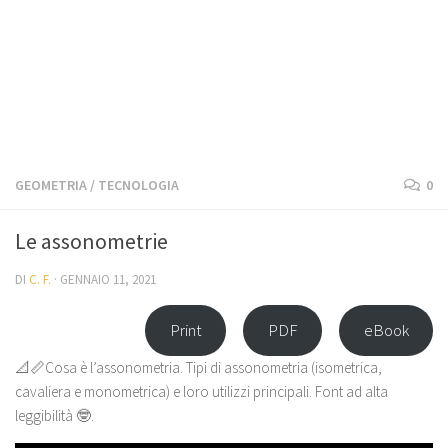
GEOMETRIA
/
TECNOLOGIA
0
Le assonometrie
DI
C. F.
·
GENNAIO 11, 2021
Print
PDF
eBook
📐📏Cosa è l’assonometria. Tipi di assonometria (isometrica,
cavaliera e monometrica) e loro utilizzi principali. Font ad alta
leggibilità 🤓.