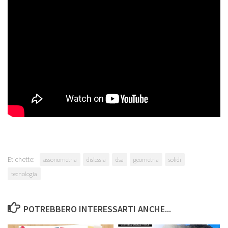
Etichette:
assonometria
dislessia
dsa
geometria
solidi
tecnologia
POTREBBERO INTERESSARTI ANCHE...