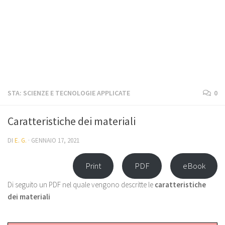
STA: SCIENZE E TECNOLOGIE APPLICATE
0
Caratteristiche dei materiali
DI
E. G.
·
GENNAIO 17, 2021
Print
PDF
eBook
Di seguito un PDF nel quale vengono descritte le
caratteristiche
dei materiali