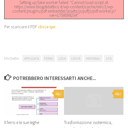
Setting up fake worker failed: "Cannot load script at:
https://www.blogdidattico.it/wp-content/cache/min/1/wp-
content/plugins/pdf-embedder/assets/js/pdfjs/pdf.worker.js?
ver=1759599234".
Per scaricare il PDF
clicca qui
Etichette:
APPLICATA
FERRO
LEGA
LEGHE
MATERIALI
STA
POTREBBERO INTERESSARTI ANCHE...
0
0
Il ferro e le sue leghe
Trasformazione: isotermica,