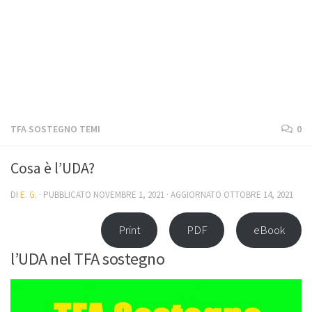
TFA SOSTEGNO TEMI
0
Cosa è l’UDA?
DI
E. G.
· PUBBLICATO
NOVEMBRE 1, 2021
· AGGIORNATO
OTTOBRE 14, 2021
Print
PDF
eBook
l’UDA nel TFA sostegno