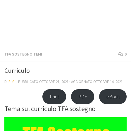
TFA SOSTEGNO TEMI
0
Curriculo
DI
E. G.
· PUBBLICATO
OTTOBRE 21, 2021
· AGGIORNATO
OTTOBRE 14, 2021
Print
PDF
eBook
Tema sul curriculo TFA sostegno