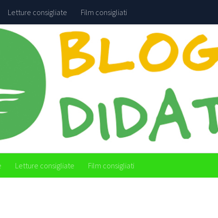
Letture consigliate
Film consigliati
e
Letture consigliate
Film consigliati