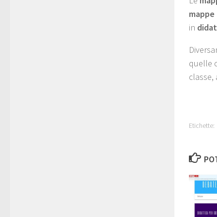
Le
mapp
mappe 
in
didat
Diversa
quelle c
classe, 
Etichette:
POT