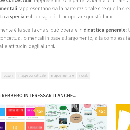
e concettuali
rappresentano la parte razionale di un argo
mentali
rappresentano sia la parte razionale che quella cre
tica speciale
il consiglio è di adoperare quest’ultime.
mente è la scelta che si può operare in
didattica generale
: 
oncettuali o mentali in base all’argomento, alla complessità, 
alle attitudini degli alunni.
buzan
mappa concettuale
mappa mentale
novak
REBBERO INTERESSARTI ANCHE...
0
0