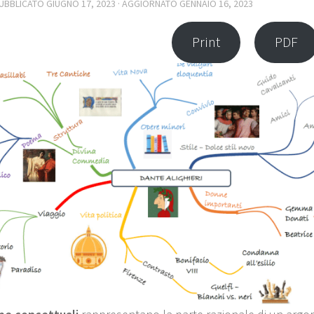
PUBBLICATO
GIUGNO 17, 2023
· AGGIORNATO
GENNAIO 16, 2023
Print
PDF