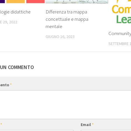
ogie didattiche
Differenza tra mappa
concettuale e mappa
 29, 2022
mentale
Community 
GIUGNO 16, 2023
SETTEMBRE 1
 UN COMMENTO
ento
*
e
*
Email
*