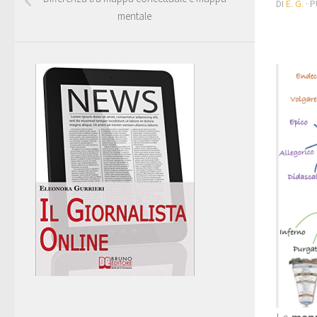
DI
E. G.
· 
mentale