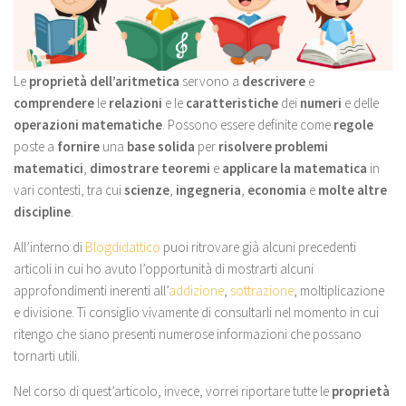
Le
proprietà dell’aritmetica
servono a
descrivere
e
comprendere
le
relazioni
e le
caratteristiche
dei
numeri
e delle
operazioni matematiche
. Possono essere definite come
regole
poste a
fornire
una
base solida
per
risolvere problemi
matematici
,
dimostrare teoremi
e
applicare la matematica
in
vari contesti, tra cui
scienze
,
ingegneria
,
economia
e
molte altre
discipline
.
All’interno di
Blogdidattico
puoi ritrovare già alcuni precedenti
articoli in cui ho avuto l’opportunità di mostrarti alcuni
approfondimenti inerenti all’
addizione
,
sottrazione
, moltiplicazione
e divisione. Ti consiglio vivamente di consultarli nel momento in cui
ritengo che siano presenti numerose informazioni che possano
tornarti utili.
Nel corso di quest’articolo, invece, vorrei riportare tutte le
proprietà