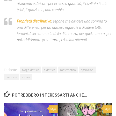
dividendo e divisore per la stessa quantità, il risultato finale
(cioè, il quoziente) non cambia.
Proprietà distributiva
: espone che dividere una somma (o
una differenza) per un numero equivale a dividere tutti i
termini della somma (o della differenza) per quel numero, per
poi addizionare (o sottrarre) i risultati ottenuti.
Etichette:
blog didattico
didattica
matematica
operazioni
proprietà
scuola
POTREBBERO INTERESSARTI ANCHE...
0
0