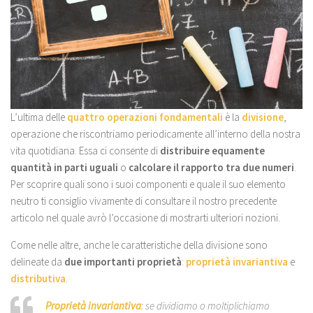
L’ultima delle
quattro operazioni fondamentali
è la
divisione
,
operazione che riscontriamo periodicamente all’interno della nostra
vita quotidiana. Essa ci consente di
distribuire equamente
quantità in parti uguali
o
calcolare il rapporto tra due numeri
.
Per scoprire quali sono i suoi componenti e quale il suo elemento
neutro ti consiglio vivamente di consultare il nostro precedente
articolo nel quale avrò l’occasione di mostrarti ulteriori nozioni.
Come nelle altre, anche le caratteristiche della divisione sono
delineate da
due importanti proprietà
:
proprietà invariantiva
e
distributiva
.
Proprietà invariantiva
: se dividiamo o moltiplichiamo