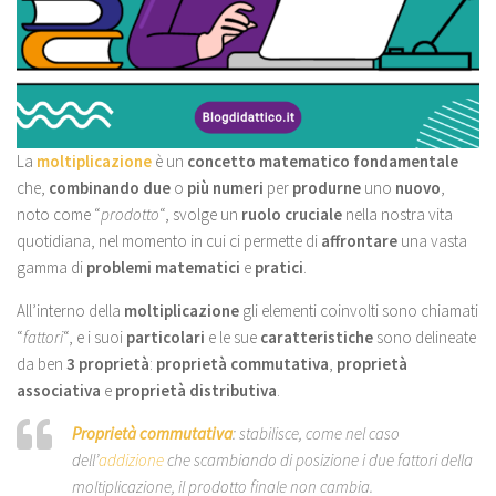
La
moltiplicazione
è un
concetto matematico fondamentale
che,
combinando
due
o
più numeri
per
produrne
uno
nuovo
,
noto come “
prodotto
“, svolge un
ruolo cruciale
nella nostra vita
quotidiana, nel momento in cui ci permette di
affrontare
una vasta
gamma di
problemi matematici
e
pratici
.
All’interno della
moltiplicazione
gli elementi coinvolti sono chiamati
“
fattori
“, e i suoi
particolari
e le sue
caratteristiche
sono delineate
da ben
3 proprietà
:
proprietà commutativa
,
proprietà
associativa
e
proprietà distributiva
.
Proprietà commutativa
: stabilisce, come nel caso
dell’
addizione
che scambiando di posizione i due fattori della
moltiplicazione, il prodotto finale non cambia.