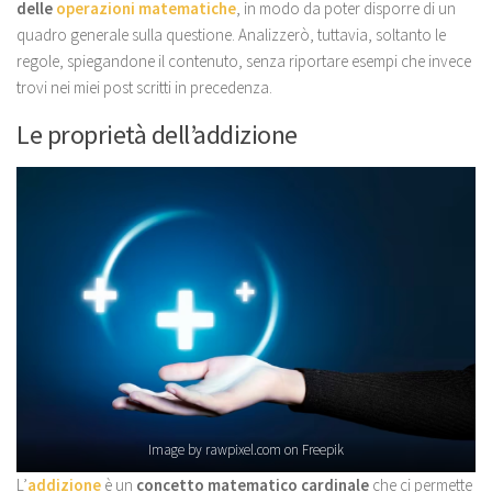
delle
operazioni matematiche
, in modo da poter disporre di un
quadro generale sulla questione. Analizzerò, tuttavia, soltanto le
regole, spiegandone il contenuto, senza riportare esempi che invece
trovi nei miei post scritti in precedenza.
Le proprietà dell’addizione
Image by rawpixel.com
on Freepik
L’
addizione
è un
concetto matematico cardinale
che ci permette