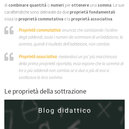
di
combinare quantità
o
numeri
per
ottenere
una
somma
. Le sue
caratteristiche sono delineate da due
proprietà fondamentali
ossia la
proprietà commutativa
e la
proprietà associativa
.
Proprietà commutativa
: enuncia che cambiando l’ordine
degli addendi, ossia i numeri da sommare di un’addizione, la
somma, quindi il risultato dell’addizione, non cambia.
Proprietà associativa
: rivelandosi un po’ più macchinosa
della prima proprietà riportata, essa espone che la somma di
tre o più addendi non cambia se a due o più di essi si
sostituisce la loro somma.
Le proprietà della sottrazione