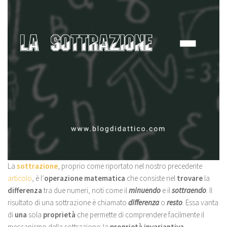
La
sottrazione
, proprio come riportato nel nostro precedente
articolo
, è l’
operazione matematica
che consiste nel
trovare
la
differenza
tra due numeri, noti come il
minuendo
e il
sottraendo
. Il
risultato di una sottrazione è chiamato
differenza
o
resto
. Essa vanta
di
una
sola
proprietà
che permette di comprendere facilmente il
meccanismo della sottrazione: la
proprietà invariantiva
.