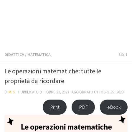
DIDATTICA
/
MATEMATICA
1
Le operazioni matematiche: tutte le
proprietà da ricordare
DI
M. S.
· PUBBLICATO
OTTOBRE 22, 2023
· AGGIORNATO
OTTOBRE 22, 2023
Print
PDF
eBook