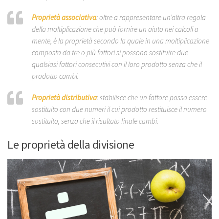
Proprietà associativa
: oltre a rappresentare un’altra regola
della moltiplicazione che può fornire un aiuto nei calcoli a
mente, è la proprietà secondo la quale in una moltiplicazione
composta da tre o più fattori si possono sostituire due
qualsiasi fattori consecutivi con il loro prodotto senza che il
prodotto cambi.
Proprietà distributiva
: stabilisce che
un fattore possa essere
sostituito con due numeri il cui prodotto restituisce il numero
sostituito, senza che il risultato finale cambi.
Le proprietà della divisione