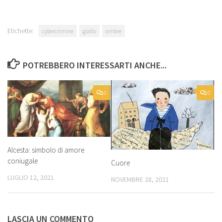
Etichette:
cybercrimine
giallo
ombre
POTREBBERO INTERESSARTI ANCHE...
0
0
Alcesta: simbolo di amore
coniugale
Cuore
LUGLIO 12, 2021
NOVEMBRE 28, 2021
LASCIA UN COMMENTO