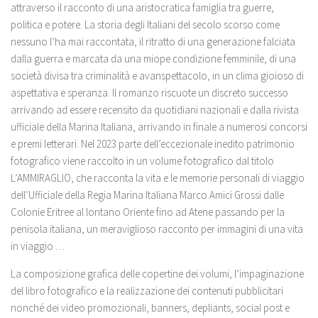
attraverso il racconto di una aristocratica famiglia tra guerre,
politica e potere. La storia degli Italiani del secolo scorso come
nessuno l’ha mai raccontata, il ritratto di una generazione falciata
dalla guerra e marcata da una miope condizione femminile, di una
società divisa tra criminalità e avanspettacolo, in un clima gioioso di
aspettativa e speranza. Il romanzo riscuote un discreto successo
arrivando ad essere recensito da quotidiani nazionali e dalla rivista
ufficiale della Marina Italiana, arrivando in finale a numerosi concorsi
e premi letterari. Nel 2023 parte dell’eccezionale inedito patrimonio
fotografico viene raccolto in un volume fotografico dal titolo
L’AMMIRAGLIO, che racconta la vita e le memorie personali di viaggio
dell’Ufficiale della Regia Marina Italiana Marco Amici Grossi dalle
Colonie Eritree al lontano Oriente fino ad Atene passando per la
penisola italiana, un meraviglioso racconto per immagini di una vita
in viaggio …
La composizione grafica delle copertine dei volumi, l’impaginazione
del libro fotografico e la realizzazione dei contenuti pubblicitari
nonché dei video promozionali, banners, depliants, social post e