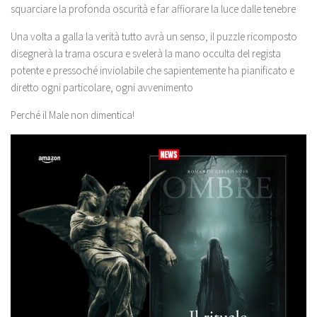
squarciare la profonda oscurità e far affiorare la luce dalle tenebre
Una volta a galla la verità tutto avrà un senso, il puzzle ricomposto
disegnerà la trama oscura e svelerà la mano occulta del regista
potente e pressoché inviolabile che sapientemente ha pianificato e
diretto ogni particolare, ogni avvenimento
Perché il Male non dimentica!