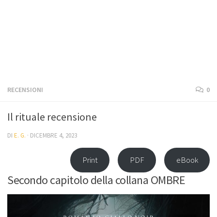
RECENSIONI
0
Il rituale recensione
DI
E. G.
·
DICEMBRE 4, 2023
Print
PDF
eBook
Secondo capitolo della collana OMBRE