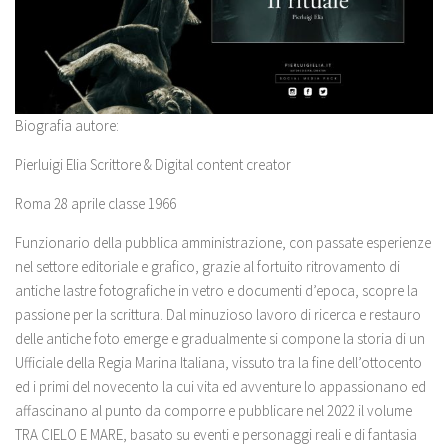
Biografia autore:
Pierluigi Elia Scrittore & Digital content creator
Roma 28 aprile classe 1966
Funzionario della pubblica amministrazione, con passate esperienze
nel settore editoriale e grafico, grazie al fortuito ritrovamento di
antiche lastre fotografiche in vetro e documenti d’epoca, scopre la
passione per la scrittura. Dal minuzioso lavoro di ricerca e restauro
delle antiche foto emerge e gradualmente si compone la storia di un
Ufficiale della Regia Marina Italiana, vissuto tra la fine dell’ottocento
ed i primi del novecento la cui vita ed avventure lo appassionano ed
affascinano al punto da comporre e pubblicare nel 2022 il volume
TRA CIELO E MARE, basato su eventi e personaggi reali e di fantasia