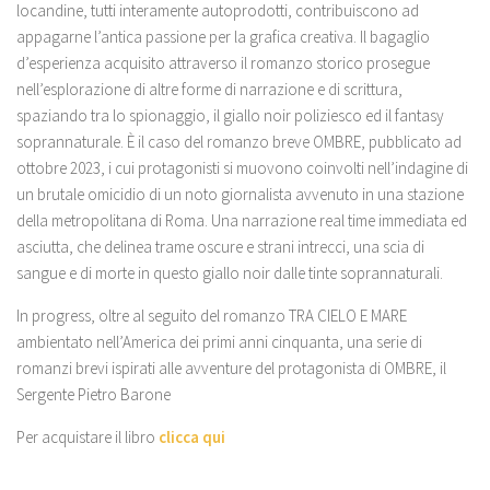
locandine, tutti interamente autoprodotti, contribuiscono ad
appagarne l’antica passione per la grafica creativa. Il bagaglio
d’esperienza acquisito attraverso il romanzo storico prosegue
nell’esplorazione di altre forme di narrazione e di scrittura,
spaziando tra lo spionaggio, il giallo noir poliziesco ed il fantasy
soprannaturale. È il caso del romanzo breve OMBRE, pubblicato ad
ottobre 2023, i cui protagonisti si muovono coinvolti nell’indagine di
un brutale omicidio di un noto giornalista avvenuto in una stazione
della metropolitana di Roma. Una narrazione real time immediata ed
asciutta, che delinea trame oscure e strani intrecci, una scia di
sangue e di morte in questo giallo noir dalle tinte soprannaturali.
In progress, oltre al seguito del romanzo TRA CIELO E MARE
ambientato nell’America dei primi anni cinquanta, una serie di
romanzi brevi ispirati alle avventure del protagonista di OMBRE, il
Sergente Pietro Barone
Per acquistare il libro
clicca qui