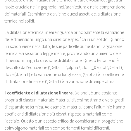
ruolo cruciale nell’ingegneria, nell’architettura e nella comprensione
dei materiali. Esaminiamo da vicino questi aspetti della dilatazione
termica nei solidi.
La dilatazione termica lineare riguarda principalmente la variazione
delle dimensioni lungo una direzione specifica in un solido. Quando
un solido viene riscaldato, le sue particelle aumentano l’agitazione
termica e si separano leggermente, provocando un aumento delle
dimensioni lungo la direzione di dilatazione. Questo fenomeno è
descritto dall’equazione (\Delta L = \alpha \cdot L_0 \cdot \Delta T),
dove (\Delta L) è la variazione di lunghezza, (\alpha) è il coefficiente
di dilatazione lineare e (\Delta T) è la variazione di temperatura.
Il
coefficiente di dilatazione lineare
, (\alpha), è una costante
propria di ciascun materiale. Materiali diversi mostrano diversi gradi
di espansione termica. Ad esempio, materiali come l’alluminio hanno
coefficienti di dilatazione più elevati rispetto a materiali come
l’acciaio. Questo è un aspetto critico da considerare in progetti che
coinvolgono materiali con comportamenti termici differenti.