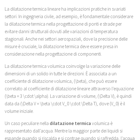
La dilatazione termica lineare ha implicazioni pratiche in svariati
settori. In ingegneria civile, ad esempio, è fondamentale considerare
la dilatazione termica nella progettazione di ponti e strade per
evitare danni strutturali dovuti alle variazioni di temperatura
stagionali. Anche nei settori aerospaziali, dove la precisione delle
misure è cruciale, la dilatazione termica deve essere presa in
considerazione nella progettazione di componenti.
La dilatazione termica volumica coinvolge la variazione delle
dimensioni di un solido in tutte le direzioni. È associata a un
coefficiente di dilatazione volumica, (\beta), che può essere
correlato al coefficiente di dilatazione lineare attraverso l’equazione
(\beta = 3 \cdot \alpha). La variazione di volume, (\Delta V), è quindi
data da (\Delta V = \beta \cdot V_0 \cdot \Delta T), dove (V_0) è il
volume iniziale.
Un caso peculiare nella
dilatazione termica
volumica è
rappresentato dall’acqua. Mentre la maggior parte dei liquidi si
espande quando si riscalda e si contrae quando si raffredda, l’acqua