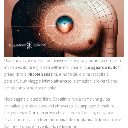
Una nuova voce si leva nell’universo letterario, portando con sé un
invito a esplorare gli abissi dell’anima umana.
“Lo sguardo nudo”
, il
primo libro di
Nicole Sabatini
, è molto più di una raccolta di
pensieri; è un viaggio intimo attraverso le emozioni e le verità che
definiscono la nostra umanità.
Nelle pagine di questo libro, Sabatini si rivela come una guida
empatica, pronta a condurci attraverso le complesse sfumature
dell’esistenza. Con una prosa che accarezza l’anima, ci invita a
esaminare da vicino le grandi domande che plasmano le nostre vite:
l’amore, il dolore, la verità e la redenzione.