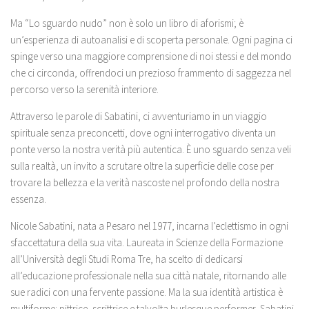
Ma “Lo sguardo nudo” non è solo un libro di aforismi; è
un’esperienza di autoanalisi e di scoperta personale. Ogni pagina ci
spinge verso una maggiore comprensione di noi stessi e del mondo
che ci circonda, offrendoci un prezioso frammento di saggezza nel
percorso verso la serenità interiore.
Attraverso le parole di Sabatini, ci avventuriamo in un viaggio
spirituale senza preconcetti, dove ogni interrogativo diventa un
ponte verso la nostra verità più autentica. È uno sguardo senza veli
sulla realtà, un invito a scrutare oltre la superficie delle cose per
trovare la bellezza e la verità nascoste nel profondo della nostra
essenza.
Nicole Sabatini, nata a Pesaro nel 1977, incarna l’eclettismo in ogni
sfaccettatura della sua vita. Laureata in Scienze della Formazione
all’Università degli Studi Roma Tre, ha scelto di dedicarsi
all’educazione professionale nella sua città natale, ritornando alle
sue radici con una fervente passione. Ma la sua identità artistica è
multiforme: pittrice, scrittrice e talvolta burlesque performer, Sabatini