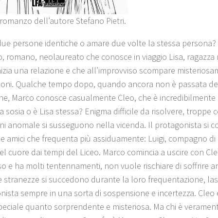
romanzo dell’autore Stefano Pietri.
ue persone identiche o amare due volte la stessa persona?
o, romano, neolaureato che conosce in viaggio Lisa, ragazza
nizia una relazione e che all’improvviso scompare misterios
ioni. Qualche tempo dopo, quando ancora non è passata del
ne, Marco conosce casualmente Cleo, che è incredibilmente i
 sosia o è Lisa stessa? Enigma difficile da risolvere, troppe 
oni anomale si susseguono nella vicenda. Il protagonista si 
ue amici che frequenta più assiduamente: Luigi, compagno di u
el cuore dai tempi del Liceo. Marco comincia a uscire con Cl
o e ha molti tentennamenti, non vuole rischiare di soffrire an
 e stranezze si succedono durante la loro frequentazione, las
nista sempre in una sorta di sospensione e incertezza. Cleo
peciale quanto sorprendente e misteriosa. Ma chi è veramente?