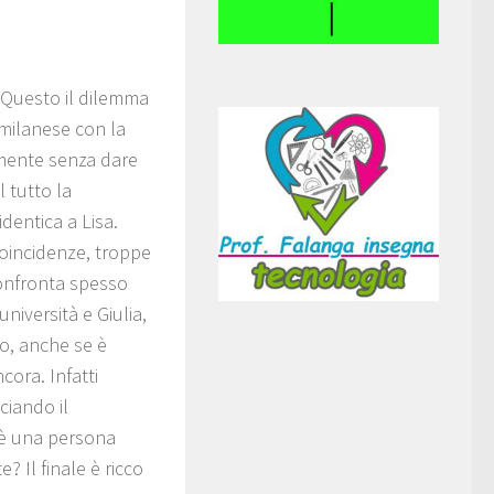
 Questo il dilemma
 milanese con la
amente senza dare
 tutto la
dentica a Lisa.
coincidenze, troppe
confronta spesso
niversità e Giulia,
eo, anche se è
cora. Infatti
ciando il
 è una persona
 Il finale è ricco