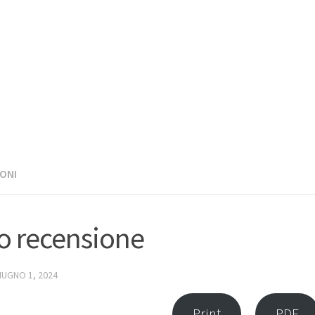
ONI
o recensione
IUGNO 1, 2024
Print
PDF