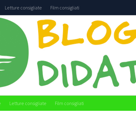
Letture consigliate
Film consigliati
e
Letture consigliate
Film consigliati