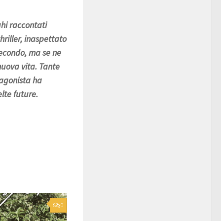
ghi raccontati
riller, inaspettato
 secondo, ma se ne
nuova vita. Tante
tagonista ha
elte future.
0