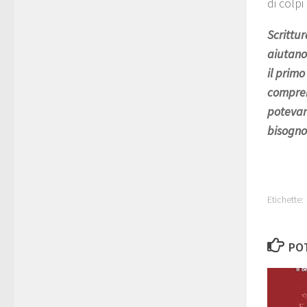
di colp
Scrittur
aiutano
il primo
comprend
potevan
bisogno 
Etichette:
POT