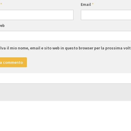
e
*
Email
*
web
lva il mio nome, email e sito web in questo browser per la prossima vo