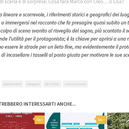
i di scena e di sorprese. Cosa farà Marco con Cleo… o Lisa?
a lineare e scorrevole, i riferimenti storici e geografici dei luo
 a immergersi nel racconto che fa presagire quasi subito un th
 colpo di scena svanito al risveglio del sogno, più scontato il
e l’utilità per il protagonista; è la chiave per aprirsi a una 
o essere le strade per un lieto fine, ma evidentemente il pro
di incasellare i tasselli al posto giusto per motivare le sue sc
adattamenti
cleopatra
fan fiction
marco antonio
REBBERO INTERESSARTI ANCHE...
0
0