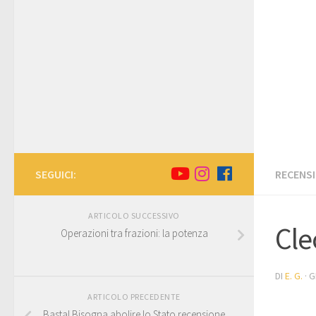
SEGUICI:
RECENSI
ARTICOLO SUCCESSIVO
Cle
Operazioni tra frazioni: la potenza
DI
E. G.
·
G
ARTICOLO PRECEDENTE
Basta! Bisogna abolire lo Stato recensione