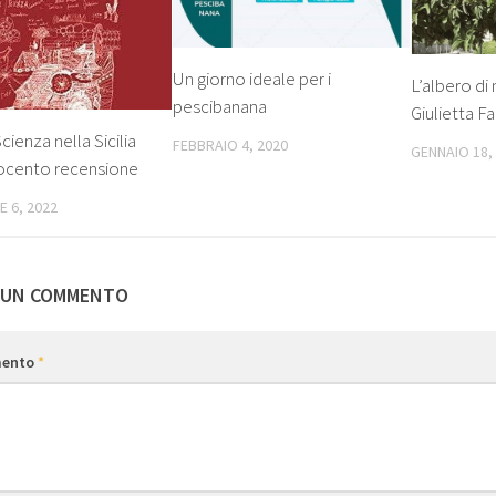
Un giorno ideale per i
L’albero di
pescibanana
Giulietta 
cienza nella Sicilia
FEBBRAIO 4, 2020
GENNAIO 18,
tocento recensione
 6, 2022
 UN COMMENTO
ento
*