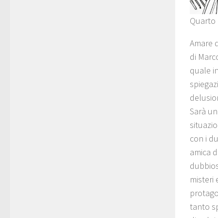
Quarto 
Amare d
di Marc
quale i
spiegaz
delusio
Sarà una
situazi
con i d
amica d
dubbios
misteri
protago
tanto s