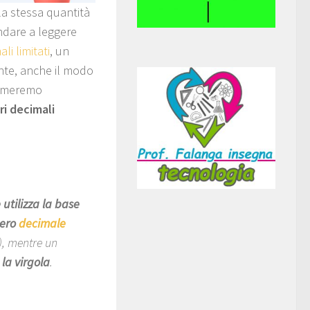
a stessa quantità
andare a leggere
i limitati
, un
nte, anche il modo
fermeremo
i decimali
utilizza la base
ero
decimale
5), mentre un
la virgola
.