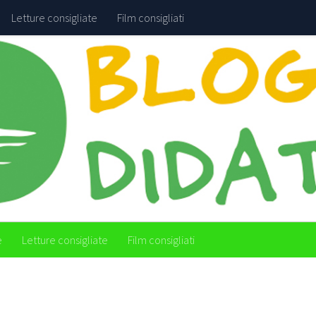
Letture consigliate
Film consigliati
e
Letture consigliate
Film consigliati