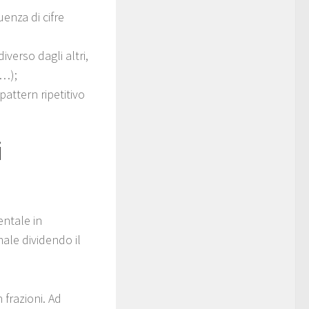
enza di cifre
verso dagli altri,
3…);
pattern ripetitivo
i
entale in
ale dividendo il
 frazioni. Ad