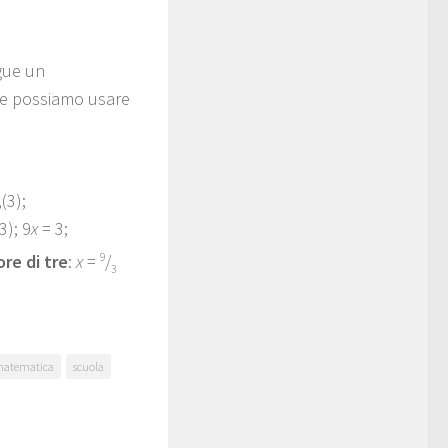
egue un
one possiamo usare
(3);
3); 9
x
= 3;
e di tre
:
x
=
9
/
3
atematica
scuola