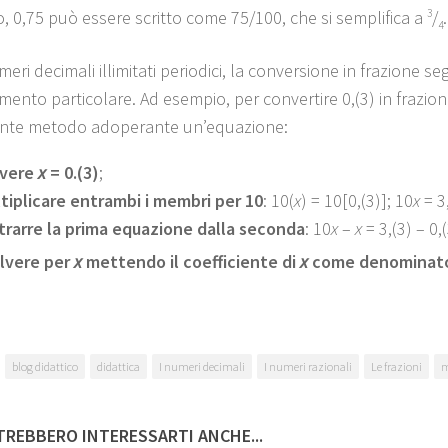
, 0,75 può essere scritto come 75/100, che si semplifica a
3
/
.
4
meri decimali illimitati periodici, la conversione in frazione s
mento particolare. Ad esempio, per convertire 0,(3) in frazi
ente metodo adoperante un’equazione:
ivere
x
= 0.(3)
;
tiplicare entrambi i membri per 10
: 10(
x
) = 10[0,(3)]; 10
x
= 3,
trarre la prima equazione dalla seconda
: 10
x
–
x
= 3,(3) – 0,(
olvere per
x
mettendo il coefficiente di
x
come denominator
blog didattico
didattica
I numeri decimali
I numeri razionali
Le frazioni
m
REBBERO INTERESSARTI ANCHE...