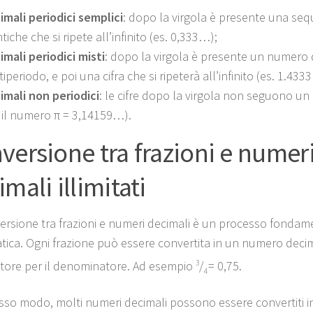
imali periodici semplici
: dopo la virgola è presente una sequ
tiche che si ripete all’infinito (es. 0,333…);
imali periodici misti
: dopo la virgola è presente un numero di
tiperiodo, e poi una cifra che si ripeterà all’infinito (es. 1.433
imali non periodici
: le cifre dopo la virgola non seguono un 
. il numero π = 3,14159…).
versione tra frazioni e numer
mali illimitati
ersione tra frazioni e numeri decimali è un processo fondam
ica. Ogni frazione può essere convertita in un numero decim
ore per il denominatore. Ad esempio
3
/
= 0,75.
4
esso modo, molti numeri decimali possono essere convertiti in