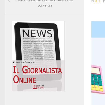
DI
M. S.
· 
convertirli