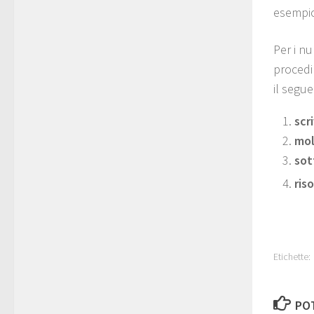
esempio
Per i nu
procedi
il segu
scr
mol
sot
ris
Etichette:
POT