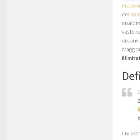
Frazion
dei
nume
qualora
vasto r
di conv
maggio
illimita
Def
l
n
I numeri