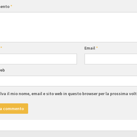
ento
*
e
*
Email
*
web
lva il mio nome, email e sito web in questo browser per la prossima vo