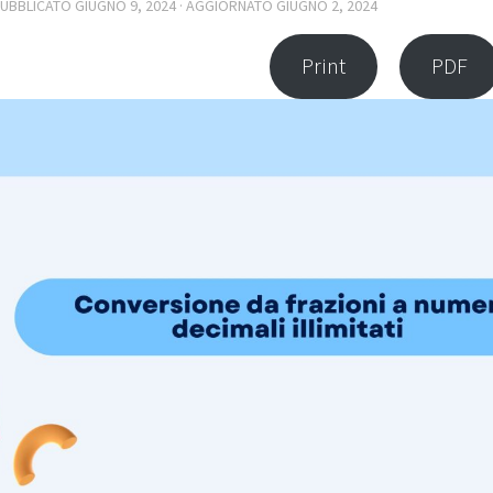
PUBBLICATO
GIUGNO 9, 2024
· AGGIORNATO
GIUGNO 2, 2024
Print
PDF