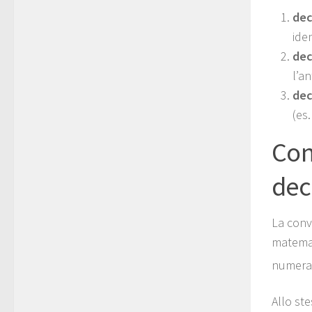
dec
iden
dec
l’an
dec
(es
Con
deci
La conv
matemat
numerat
Allo st