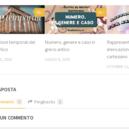
0
3
ioni temporali del
Numero, genere e caso in
Rappresent
tico
greco antico
elencazion
cartesiano
2, 2026
LUGLIO 9, 2025
OTTOBRE 22,
SPOSTA
mmenti
0
Pingbacks
1
 UN COMMENTO