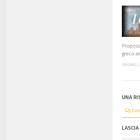
Proposiz
greco an
GIUGNO 1
UNA RI
Co
LASCIA