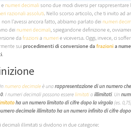
i
e
numeri decimali
sono due modi diversi per rappresentare l
ri razionali assoluti
. Nello scorso articolo, che ti invito ad 
 non l’avessi ancora fatto, abbiamo parlato dei
numeri decimal
amo dei
numeri decimali
, spiegandone definizione e, ovviame
ersione da
frazioni
a
numeri
e viceversa. Oggi, invece, ci sof
rmente sui
procedimenti di conversione da
frazioni
a numer
ti
.
inizione
Un
numero decimale
è una
rappresentazione di un numero che 
10
. I numeri decimali possono essere
limitati
o
illimitati
. Un
num
imitato
ha un numero limitato di cifre dopo la virgola
(es. 0,7
umero decimale illimitato ha un numero infinito di cifre dopo 
 decimali illimitati si dividono in due categorie: