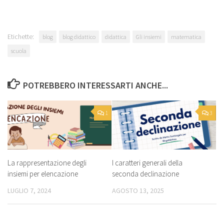
Etichette:
blog
blog didattico
didattica
Gli insiemi
matematica
scuola
POTREBBERO INTERESSARTI ANCHE...
1
3
La rappresentazione degli
I caratteri generali della
insiemi per elencazione
seconda declinazione
LUGLIO 7, 2024
AGOSTO 13, 2025