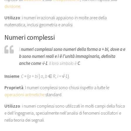
divisione
.
Utilizzo
: i numeri irrazionali appaiono in molte aree della
matematica, inclusi geometria e analisi.
Numeri complessi
I
numeri complessi sono numeri della forma
a + bi
, dove
a
e
b
sono numeri reali e
i
è l’unità immaginaria, definita
anche come √-1
. Il loro simbolo è
C
.
Insieme
:
C
= {
a + bi
|
a
,
b
∈
R
,
i =
√-1}.
Proprietà
: I numeri complessi sono chiusi rispetto a tutte le
operazioni aritmetiche
standard.
Utilizzo
: i numeri complessi sono utilizzati in molti campi della fisica
e dell’ingegneria, specialmente nell’analisi di fenomeni oscillatori e
nella teoria dei segnali.