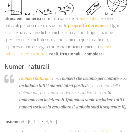
Gli
insiemi numerici
sono alla base della
matematica
e sono
utilizzati per descrivere e studiare le
proprietà dei numeri
. Ogni
insieme ha caratteristiche uniche e un campo di applicazione
specifico ed etichettati con simboli unici. In questo articolo,
esploreremo in dettaglio i principali insiemi numerici: i
numeri
naturali
,
interi
,
razionali
,
reali
,
irrazionali
e
complessi
.
Numeri naturali
I
numeri naturali
sono i
numeri che usiamo per contare
. Essi
includono tutti i numeri interi positivi
e, a seconda della
definizione, possono includere o escludere lo zero.
Si
indicano con la lettera
N
.
Quando si vuole includere tutti i
numeri escluso lo zero allora il simbolo sarà il seguente:
N
.
0
Insieme
:
N
= {0, 1, 2, 3, 4, 5…}.