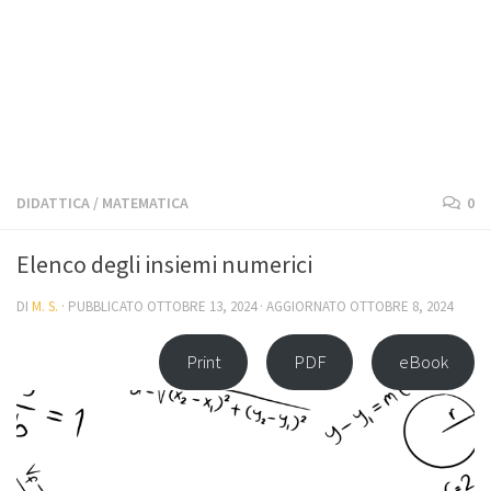
DIDATTICA
/
MATEMATICA
0
Elenco degli insiemi numerici
DI
M. S.
· PUBBLICATO
OTTOBRE 13, 2024
· AGGIORNATO
OTTOBRE 8, 2024
Print
PDF
eBook