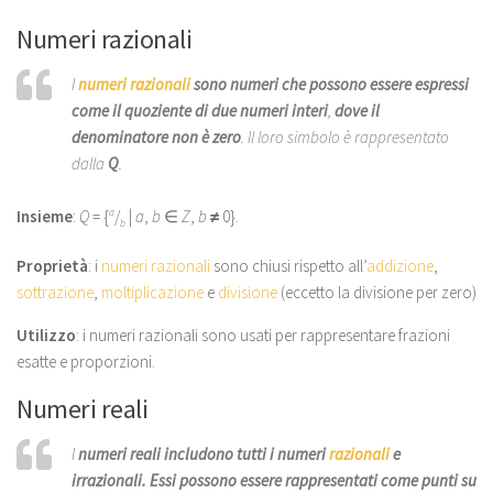
Numeri razionali
I
numeri razionali
sono numeri che possono essere espressi
come il quoziente di due numeri interi
,
dove il
denominatore non è zero
. Il loro simbolo è rappresentato
dalla
Q
.
Insieme
:
Q
= {
a
/
|
a
,
b
∈
Z
,
b
≠
0}.
b
Proprietà
: i
numeri razionali
sono chiusi rispetto all’
addizione
,
sottrazione
,
moltiplicazione
e
divisione
(eccetto la divisione per zero)
Utilizzo
: i numeri razionali sono usati per rappresentare frazioni
esatte e proporzioni.
Numeri reali
I
numeri reali includono tutti i numeri
razionali
e
irrazionali. Essi possono essere rappresentati come punti su