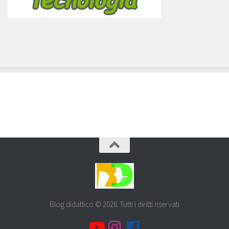
Blog didattico © 2026. Tutti i diritti riservati