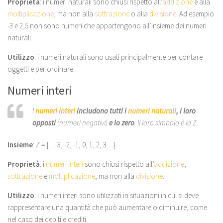
Proprietà
: i numeri naturali sono chiusi rispetto all’
addizione
e alla
moltiplicazione
, ma non alla
sottrazione
o alla
divisione
. Ad esempio
-3 e 2,5 non sono numeri che appartengono all’insieme dei numeri
naturali.
Utilizzo
: i numeri naturali sono usati principalmente per contare
oggetti e per ordinare.
Numeri interi
I
numeri interi
includono tutti i
numeri naturali
, i loro
opposti
(numeri negativi)
e lo zero
. Il loro simbolo è la
Z
.
Insieme
:
Z
= {…-3, -2, -1, 0, 1, 2, 3…}.
Proprietà
: i
numeri interi
sono chiusi rispetto all’
addizione
,
sottrazione
e
moltiplicazione
, ma non alla
divisione
.
Utilizzo
: i numeri interi sono utilizzati in situazioni in cui si deve
rappresentare una quantità che può aumentare o diminuire, come
nel caso dei debiti e crediti.