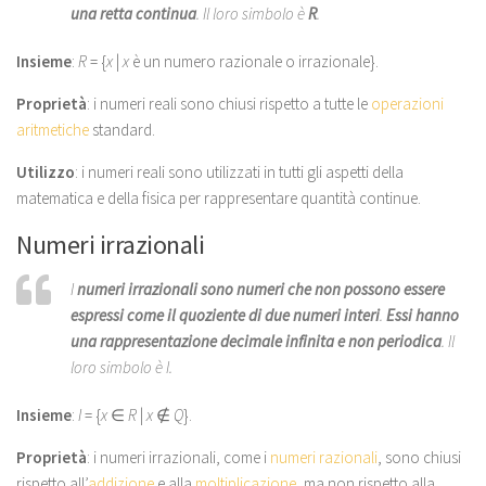
una retta continua
. Il loro simbolo è
R
.
Insieme
:
R
= {
x
|
x
è un numero razionale o irrazionale}.
Proprietà
: i numeri reali sono chiusi rispetto a tutte le
operazioni
aritmetiche
standard.
Utilizzo
: i numeri reali sono utilizzati in tutti gli aspetti della
matematica e della fisica per rappresentare quantità continue.
Numeri irrazionali
I
numeri irrazionali sono numeri che non possono essere
espressi come il quoziente di due numeri interi
.
Essi hanno
una rappresentazione decimale infinita e non periodica
. Il
loro simbolo è
I
.
Insieme
:
I
= {
x
∈
R
|
x
∉
Q
}.
Proprietà
: i numeri irrazionali, come i
numeri razionali
, sono chiusi
rispetto all’
addizione
e alla
moltiplicazione
, ma non rispetto alla