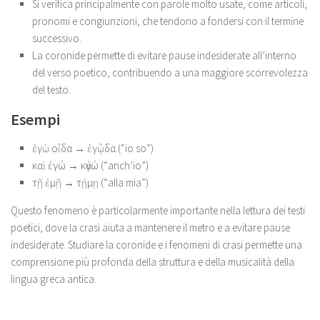
Si verifica principalmente con parole molto usate, come articoli,
pronomi e congiunzioni, che tendono a fondersi con il termine
successivo.
La coronide permette di evitare pause indesiderate all’interno
del verso poetico, contribuendo a una maggiore scorrevolezza
del testo.
Esempi
ἐγὼ οἶδα → ἐγᾦδα (“io so”)
καὶ ἐγώ → κἀγώ (“anch’io”)
τῇ ἐμῇ → τῄμῃ (“alla mia”)
Questo fenomeno è particolarmente importante nella lettura dei testi
poetici, dove la crasi aiuta a mantenere il metro e a evitare pause
indesiderate. Studiare la coronide e i fenomeni di crasi permette una
comprensione più profonda della struttura e della musicalità della
lingua greca antica.