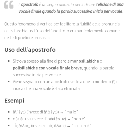
L’
apostrofo
è un segno utilizzato per indicare l’
elisione di una
vocale finale quando la parola successiva inizia per vocale
.
Questo fenomeno si verifica per facilitare la fluidità della pronuncia
ed evitare hiatus. L’uso dell’apostrofo era particolarmente comune
nei testi poetici e prosastici.
Uso dell’apostrofo
Si trova spesso alla fine di parole
monosillabiche
o
polisillabiche con vocale finale breve
, quando la parola
successiva inizia per vocale.
Viene segnato con un apostrofo simile a quello moderno (
‘
) e
indica che una vocale è stata eliminata.
Esempi
ἀλλ’ ἐγώ (invece di ἀλλά ἐγώ) → “ma io”
οὐκ ἔστιν (invece di οὐκί ἔστιν) → “non è”
τίς ἄλλος; (invece di τίς ἄλλος) → “chi altro?”