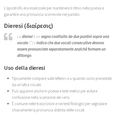
L’apostrofo era essenziale per mantenere il ritmo nella poesia e
garantire una pronuncia scorrevole nel parlato.
Dieresi (διαίρεσις)
La
dieresi
è un
segno costituito da due puntini sopra una
vocale
(
¨
) e
indica che due vocali consecutive devono
essere pronunciate separatamente anziché formare un
dittongo
.
Uso della dieresi
Tipicamente compare sulle lettere ι e υ quando sono precedute
da un’altra vocale.
Può apparire anche in poesie e testi metrici per evitare
confusione nella scansione dei versi.
È comune nelle trascrizioni e nei testi filologici per segnalare
chiaramente la pronuncia distinta delle vocali.