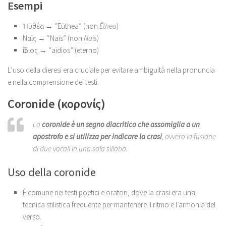
Esempi
Ἠϋθέα → “Eüthea” (non
Êthea
)
Ναΐς → “Naïs” (non
Nais
)
ἀΐδιος → “aïdios” (eterno)
L’uso della dieresi era cruciale per evitare ambiguità nella pronuncia
e nella comprensione dei testi.
Coronide (κορονίς)
La
coronide è un segno diacritico che assomiglia a un
apostrofo e si utilizza per indicare la crasi
, ovvero la fusione
di due vocali in una sola sillaba.
Uso della coronide
È comune nei testi poetici e oratori, dove la crasi era una
tecnica stilistica frequente per mantenere il ritmo e l’armonia del
verso.