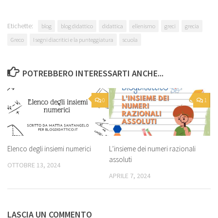
Etichette:
blog
blog didattico
didattica
ellenismo
greci
grecia
Greco
I segni diacritici e la punteggiatura
scuola
POTREBBERO INTERESSARTI ANCHE...
0
1
Elenco degli insiemi numerici
L’insieme dei numeri razionali
assoluti
OTTOBRE 13, 2024
APRILE 7, 2024
LASCIA UN COMMENTO