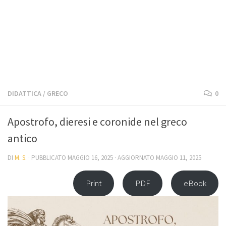
DIDATTICA
/
GRECO
0
Apostrofo, dieresi e coronide nel greco
antico
DI
M. S.
· PUBBLICATO
MAGGIO 16, 2025
· AGGIORNATO
MAGGIO 11, 2025
Print
PDF
eBook