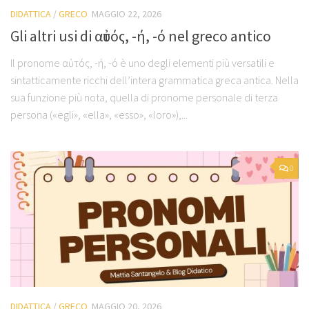
DIDATTICA
/
GRECO
MAGGIO 22, 2026
Gli altri usi di αὐτός, -ή, -ό nel greco antico
Il pronome αὐτός, -ή, -ό è uno degli elementi più versatili e
sintatticamente ricchi dell’intera grammatica greca antica. Nella
sua funzione più nota, quella di pronome personale di terza
persona («egli», «ella», «esso», «loro»),...
0
DIDATTICA
/
GRECO
MAGGIO 20, 2026