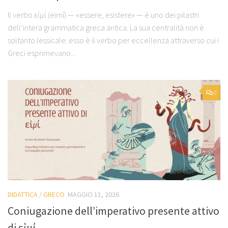
Il verbo εἰμί (eimí) — «essere, esistere» — è uno dei pilastri
dell’intera grammatica greca antica. La sua centralità non è
soltanto lessicale: esso è il verbo per eccellenza attraverso cui i
Greci esprimevano...
0
DIDATTICA
/
GRECO
MAGGIO 11, 2026
Coniugazione dell’imperativo presente attivo
di εἰμί