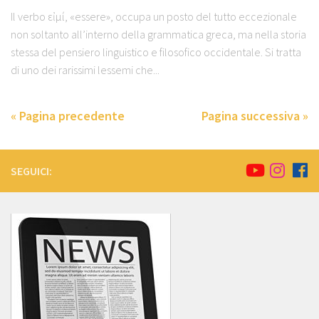
Il verbo εἰμί, «essere», occupa un posto del tutto eccezionale
non soltanto all’interno della grammatica greca, ma nella storia
stessa del pensiero linguistico e filosofico occidentale. Si tratta
di uno dei rarissimi lessemi che...
« Pagina precedente
Pagina successiva »
SEGUICI: