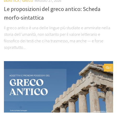
DIDATTICA
/
GRECO
MAGGIO 27, 2026
Le proposizioni del greco antico: Scheda
morfo-sintattica
Il greco antico è una delle lingue più studiate e ammirate nella
storia dell’umanità, non soltanto per il valore letterario e
filosofico dei testi che ci ha trasmesso, ma anche — e forse
soprattutto...
0