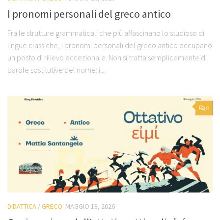
I pronomi personali del greco antico
Fra le strutture grammaticali che più affascinano lo studioso di
lingue classiche, i pronomi personali del greco antico occupano
un posto di rilievo eccezionale. Non si tratta semplicemente di
parole sostitutive del nome: i...
0
DIDATTICA
/
GRECO
MAGGIO 18, 2026