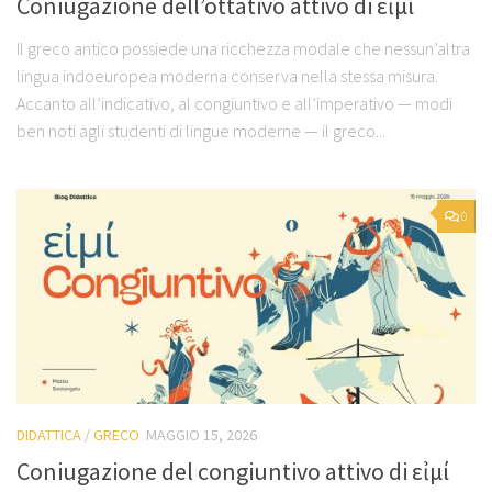
Coniugazione dell’ottativo attivo di εἰμί
Il greco antico possiede una ricchezza modale che nessun’altra
lingua indoeuropea moderna conserva nella stessa misura.
Accanto all’indicativo, al congiuntivo e all’imperativo — modi
ben noti agli studenti di lingue moderne — il greco...
0
DIDATTICA
/
GRECO
MAGGIO 15, 2026
Coniugazione del congiuntivo attivo di εἰμί