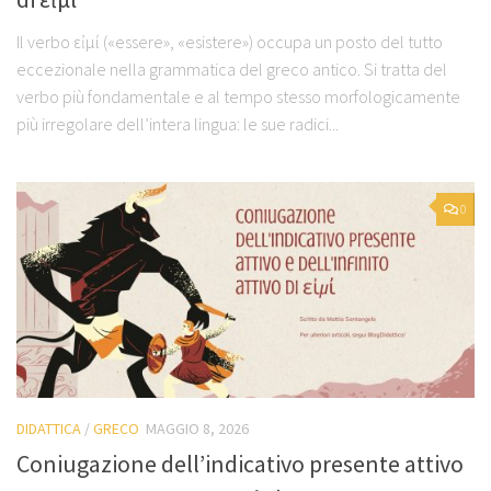
Il verbo εἰμί («essere», «esistere») occupa un posto del tutto
eccezionale nella grammatica del greco antico. Si tratta del
verbo più fondamentale e al tempo stesso morfologicamente
più irregolare dell’intera lingua: le sue radici...
0
DIDATTICA
/
GRECO
MAGGIO 8, 2026
Coniugazione dell’indicativo presente attivo