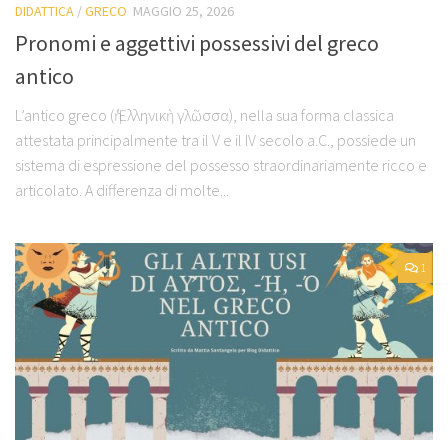
DIDATTICA
/
GRECO
MAGGIO 25, 2026
Pronomi e aggettivi possessivi del greco
antico
L’antico greco (ἡ Ἑλληνικὴ γλῶσσα), nella sua forma classica
attestata principalmente tra il V e il IV secolo a.C., possiede un
sistema di espressione del possesso straordinariamente ricco e
articolato. A differenza di molte...
1