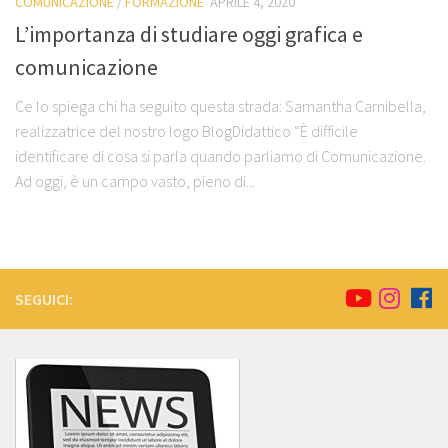
COMUNICAZIONE
/
FORMAZIONE
APRILE 4, 2020
L’importanza di studiare oggi grafica e
comunicazione
Ce lo spiega chi ha seguito questa strada: Samantha Carnibella,
realizzatrice del nostro logo BlogDidattico “È difficile
identificare di cosa si parla quando parliamo di Comunicazione.
Ad oggi, è un campo vasto, pieno di...
SEGUICI: