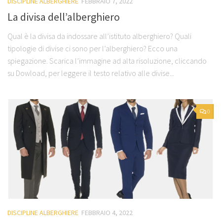
DISCIPLINE ALBERGHIERE
FEBBRAIO 7, 2022
La divisa dell’alberghiero
Qual è la divisa da indossare all’istituto alberghiero? Quali
tipologie di divise ci sono per l’alberghiero? Ecco una
spiegazione. Scarica l’immagine ad alta risoluzione, cliccando
su Dowload, per leggere il testo relativo alle divise...
0
DISCIPLINE ALBERGHIERE
FEBBRAIO 4, 2022