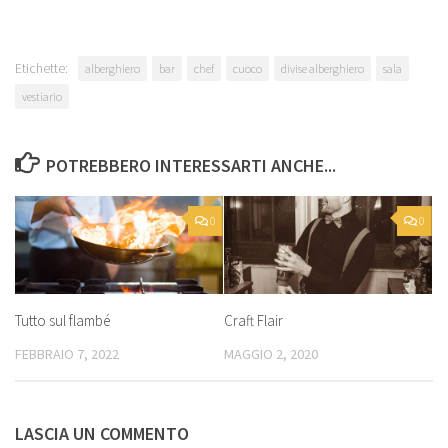
Etichette:
alberghiero
bar
chef
cuoco
divise alberghiero
sala
vestiario
POTREBBERO INTERESSARTI ANCHE...
0
0
Tutto sul flambé
Craft Flair
FEBBRAIO 7, 2022
MAGGIO 2, 2020
LASCIA UN COMMENTO