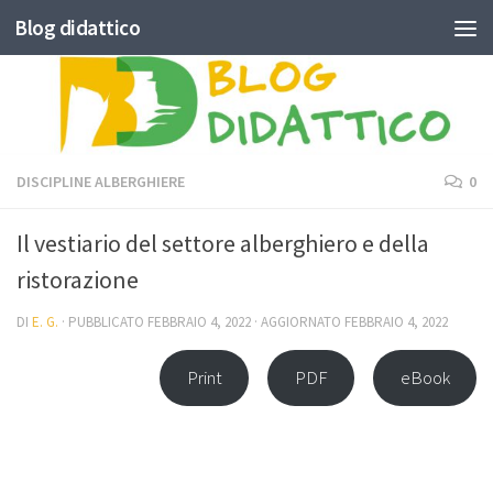
Blog didattico
Skip to content
DISCIPLINE ALBERGHIERE
0
Il vestiario del settore alberghiero e della
ristorazione
DI
E. G.
· PUBBLICATO
FEBBRAIO 4, 2022
· AGGIORNATO
FEBBRAIO 4, 2022
Print
PDF
eBook