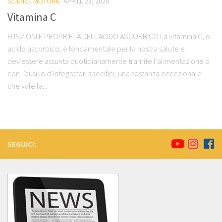
SCIENZE MOTORIE
APRILE 23, 2020
Vitamina C
FUNZIONI E PROPRIETÀ DELL’ACIDO ASCORBICO La vitamina C, o
aci­do ascorbico, è fond­amentale per la nost­ra salute e
dev’esse­re assunta quotidian­amente tramite l’ali­mentazione o
con l’a­usilio d’integratori specifici; una sost­anza eccezionale
che vale la...
SEGUICI: