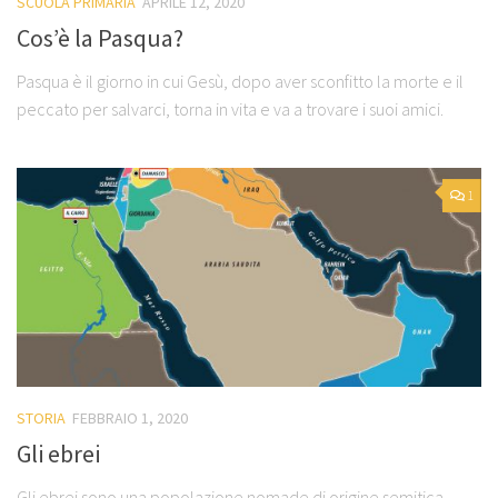
SCUOLA PRIMARIA
APRILE 12, 2020
Cos’è la Pasqua?
Pasqua è il giorno in cui Gesù, dopo aver sconfitto la morte e il
peccato per salvarci, torna in vita e va a trovare i suoi amici.
1
STORIA
FEBBRAIO 1, 2020
Gli ebrei
Gli ebrei sono una popolazione nomade di origine semitica.