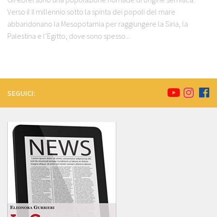
Verso il II millennio sotto la spinta dei popoli del mare
abbandonano la Mesopotamia per raggiungere la Siria, la
Palestina e l’Egitto, dove sono spesso...
SEGUICI: