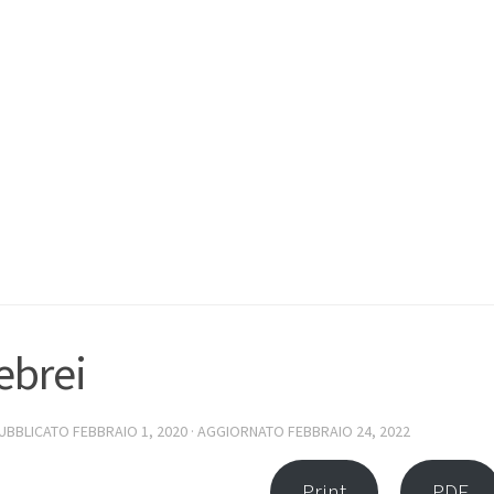
 ebrei
PUBBLICATO
FEBBRAIO 1, 2020
· AGGIORNATO
FEBBRAIO 24, 2022
Print
PDF