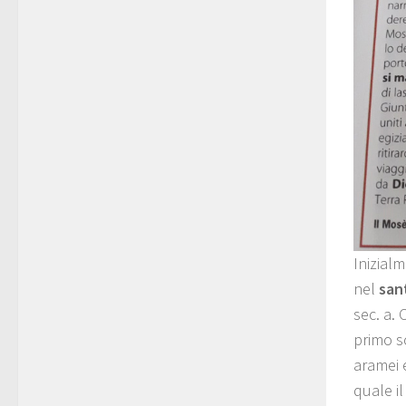
Inizialm
nel
sant
sec. a. 
primo s
aramei e
quale il