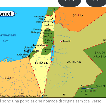
ei
sono una popolazione nomade di origine semitica. Verso il I