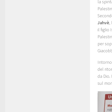
la spin
Palestin
Secondo
Jahvè
,
il figli
Palesti
per sop
Giacobb
Intorno
del rit
da Dio. 
sul mon