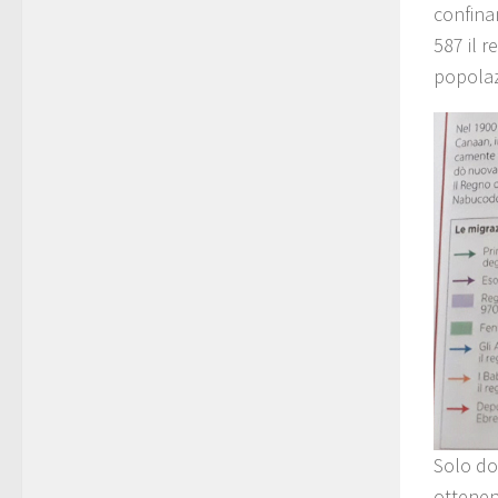
confinan
587 il r
popolaz
Solo dop
ottenen