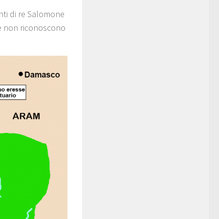
nti di re Salomone
he non riconoscono