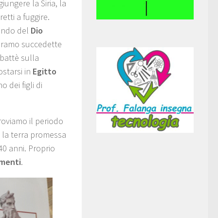
ungere la Siria, la
etti a fuggire.
ando del
Dio
Abramo succedette
bbattè sulla
ostarsi in
Egitto
dei figli di
troviamo il periodo
, la terra promessa
 40 anni. Proprio
menti
.