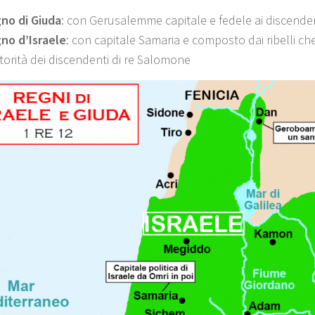
no di Giuda
: con Gerusalemme capitale e fedele ai discende
no d’Israele
: con capitale Samaria e composto dai ribelli c
utorità dei discendenti di re Salomone