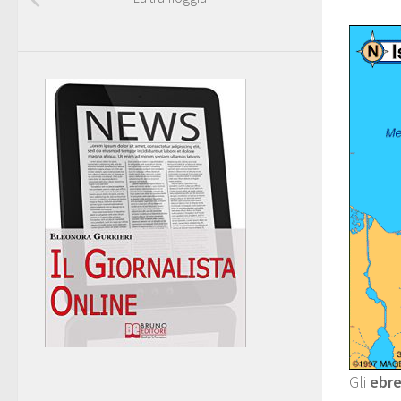
Gli
ebr