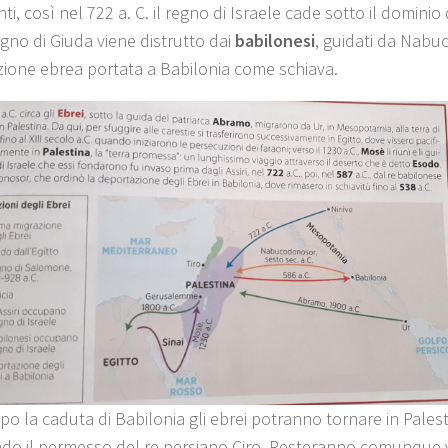
ti, così nel 722 a. C. il regno di Israele cade sotto il dominio
egno di Giuda viene distrutto dai
babilonesi
, guidati da Nabu
ione ebrea portata a Babilonia come schiava.
o la caduta di Babilonia gli ebrei potranno tornare in Palesti
do il permesso del re persiano Ciro. Resteranno comunque vit