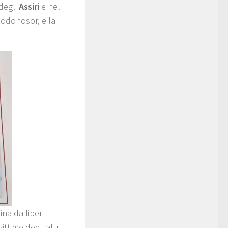
 degli
Assiri
e nel
codonosor, e la
na da liberi
time degli altri