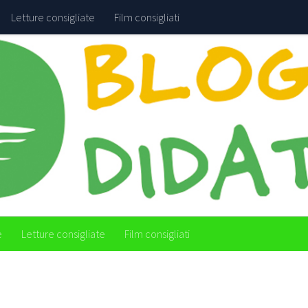
Letture consigliate
Film consigliati
e
Letture consigliate
Film consigliati