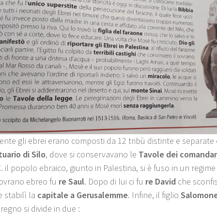
ente gli ebrei erano composti da 12 tribù distinte e separate 
uario di Silo
, dove si conservavano le
Tavole dei comanda
C. il popolo ebraico, giunto in Palestina, si è fuso in un regim
ovrano ebreo fu
re Saul
. Dopo di lui ci fu
re David
che sconfisse
 stabilì la
capitale a Gerusalemme
. Infine, il figlio
Salomon
 regno si divide in due :