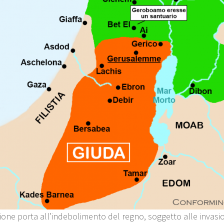
sione porta all’indebolimento del regno, soggetto alle invasio