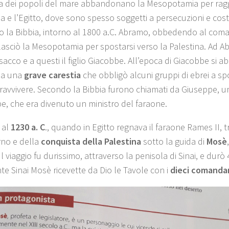
ta dei popoli del mare abbandonano la Mesopotamia per raggi
a e l’Egitto, dove sono spesso soggetti a persecuzioni e costr
 la Bibbia, intorno al 1800 a.C. Abramo, obbedendo al com
 lasciò la Mesopotamia per spostarsi verso la Palestina. Ad 
o Isacco e a questi il figlio Giacobbe. All’epoca di Giacobbe si a
na una
grave carestia
che obbligò alcuni gruppi di ebrei a sp
ravvivere. Secondo la Bibbia furono chiamati da Giuseppe, uno 
e, che era divenuto un ministro del faraone.
 al
1230 a. C
., quando in Egitto regnava il faraone Rames II, 
orno e della
conquista della Palestina
sotto la guida di
Mosè
Il viaggio fu durissimo, attraverso la penisola di Sinai, e durò
te Sinai Mosè ricevette da Dio le Tavole con i
dieci comanda