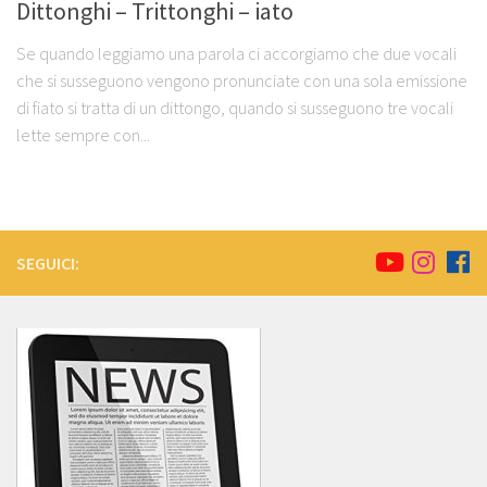
Dittonghi – Trittonghi – iato
Se quando leggiamo una parola ci accorgiamo che due vocali
che si susseguono vengono pronunciate con una sola emissione
di fiato si tratta di un dittongo, quando si susseguono tre vocali
lette sempre con...
SEGUICI: