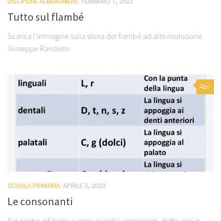
DISCIPLINE ALBERGHIERE
FEBBRAIO 7, 2022
Tutto sul flambé
Scarica l’immagine sulla storia del flambé ad alto risoluzione
Giuseppe Randello
0
SCUOLA PRIMARIA
APRILE 3, 2020
Le consonanti
Nel nostro alfabeto ci sono quindici consonanti, dette così in