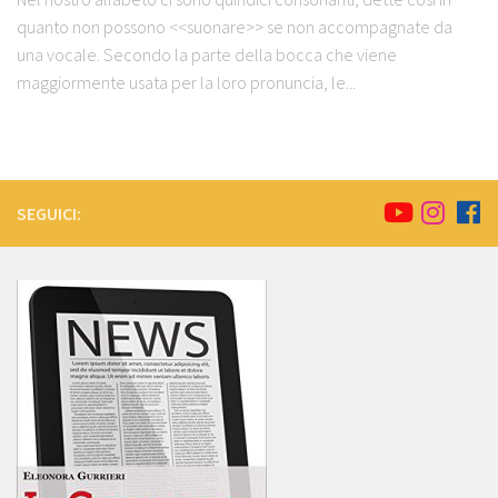
quanto non possono <<suonare>> se non accompagnate da
una vocale. Secondo la parte della bocca che viene
maggiormente usata per la loro pronuncia, le...
SEGUICI: