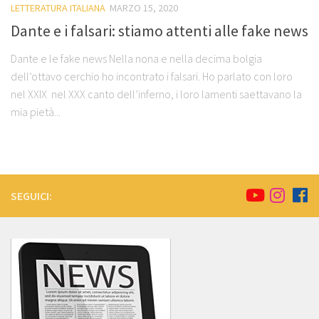
LETTERATURA ITALIANA
MARZO 15, 2020
Dante e i falsari: stiamo attenti alle fake news
Dante e le fake news Nella nona e nella decima bolgia
dell’ottavo cerchio ho incontrato i falsari. Ho parlato con loro
nel XXIX nel XXX canto dell’inferno, i loro lamenti saettavano la
mia pietà...
SEGUICI: