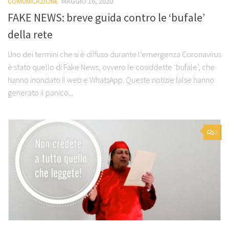
COMUNICAZIONE
MAGGIO 16, 2020
FAKE NEWS: breve guida contro le ‘bufale’
della rete
Uno dei termini che si è diffuso durante l’emergenza Coronavirus
è stato quello di Fake News, ovvero le cosiddette ‘bufale’, che
hanno inondato il web e WhatsApp. Queste notizie false hanno
generato il panico...
0