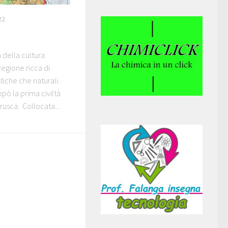
22
 della cultura
regione ricca di
stiche che naturali.
ppò la prima civiltà
trusca. Collocata...