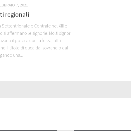
EBBRAIO 7, 2021
ti regionali
ia Settentrionale e Centrale nel XIII e
o si affermano le signorie. Molti signori
vano il potere con la forza, altri
o il titolo di duca dal sovrano o dal
gando una...