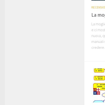
RECENSIO
La mog
La moglie
e ci mos
nuova, q
manuali s
credere..