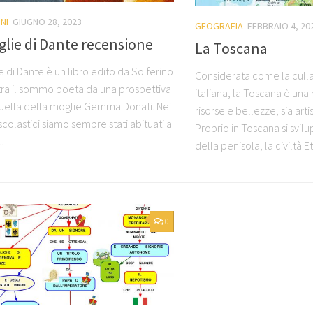
NI
GIUGNO 28, 2023
GEOGRAFIA
FEBBRAIO 4, 20
lie di Dante recensione
La Toscana
 di Dante è un libro edito da Solferino
Considerata come la culla
tra il sommo poeta da una prospettiva
italiana, la Toscana è una 
uella della moglie Gemma Donati. Nei
risorse e bellezze, sia arti
colastici siamo sempre stati abituati a
Proprio in Toscana si svilu
.
della penisola, la civiltà E
0