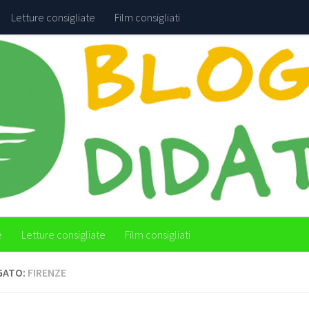
Letture consigliate
Film consigliati
e
Letture consigliate
Film consigliati
GATO:
FIRENZE