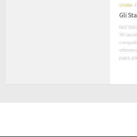
STORIA
F
Gli Sta
Nell’Ital
XIV secol
conquista
ottenevan
papa, pa