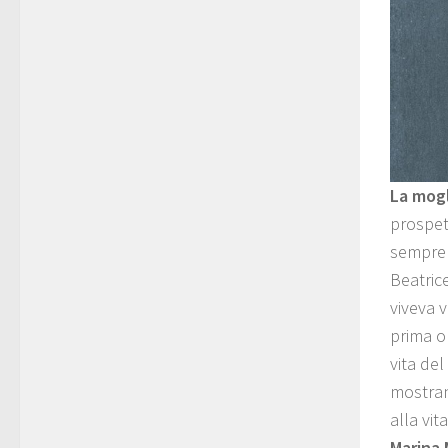
La mogl
prospet
sempre 
Beatrice
viveva 
prima o
vita de
mostran
alla vit
Marina