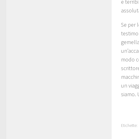
e terri
assolut
Se per l
testimon
gemella 
un’accad
modo co
scrittore
macchin
un viagg
siamo. 
Etichette: