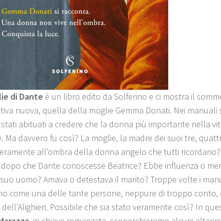
ie di Dante
è un libro edito da Solferino e ci mostra il som
tiva nuova, quella della moglie Gemma Donati. Nei manuali s
stati abituati a credere che la donna più importante nella vi
. Ma davvero fu così? La moglie, la madre dei suoi tre, quattr
veramente all’ombra della donna angelo che tutti ricordano
 dopo che Dante conoscesse Beatrice? Ebbe influenza o meno
l suo uomo? Amava o detestava il marito? Troppe volte i manua
o come una delle tante persone, neppure di troppo conto,
a dell’Alighieri. Possibile che sia stato veramente così? In ques
 Marazza
, in chiave romanzata, scoperchieremo alcuni altarin