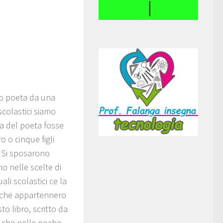
mo poeta da una
colastici siamo
ta del poeta fosse
o o cinque figli
? Si sposarono
 nelle scelte di
li scolastici ce la
 che appartennero
to libro, scritto da
i che nelle poche