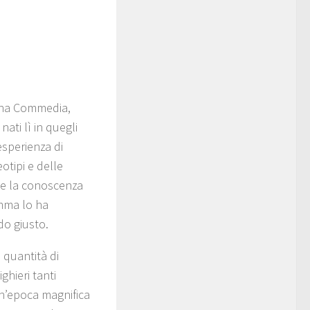
vina Commedia,
ati lì in quegli
esperienza di
otipi e delle
o e la conoscenza
emma lo ha
do giusto.
 quantità di
ghieri tanti
un’epoca magnifica