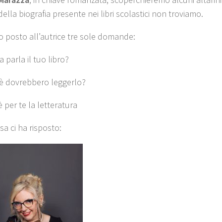
ella biografia presente nei libri scolastici non troviamo.
 posto all’autrice tre sole domande:
a parla il tuo libro?
è dovrebbero leggerlo?
 per te la letteratura
sa ci ha risposto: