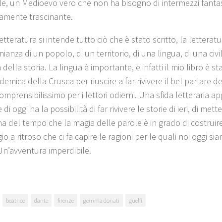
bile, un Medioevo vero che non ha bisogno di intermezzi fantas
amente trascinante.
etteratura si intende tutto ciò che è stato scritto, la letteratu
ianza di un popolo, di un territorio, di una lingua, di una civil
della storia. La lingua è importante, e infatti il mio libro è st
emica della Crusca per riuscire a far rivivere il bel parlare de
mprensibilissimo per i lettori odierni. Una sfida letteraria a
 di oggi ha la possibilità di far rivivere le storie di ieri, di mette
a del tempo che la magia delle parole è in grado di costruire 
io a ritroso che ci fa capire le ragioni per le quali noi oggi s
Un’avventura imperdibile.
beatrice
dante
firenze
gemma donati
guelfi