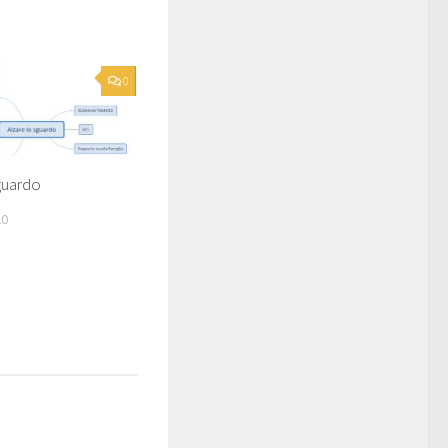
0
guardo
20