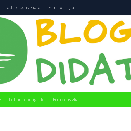
Letture consigliate
Film consigliati
e
Letture consigliate
Film consigliati