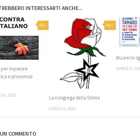
REBBERO INTERESSARTI ANCHE...
1
0
Alzare lo s
 per imparare
APRILE 9, 20
ica e pronuncia
24, 2022
La congrega della Stella
LUGLIO 3, 2019
 UN COMMENTO