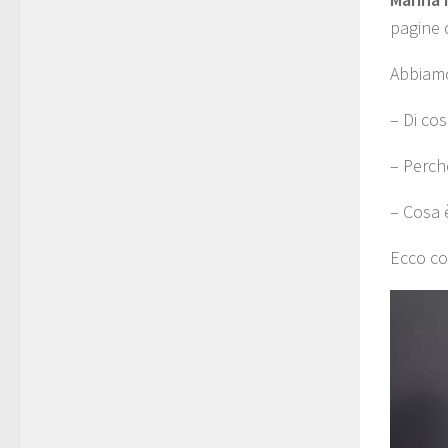
pagine d
Abbiamo
– Di cos
– Perch
– Cosa è
Ecco co