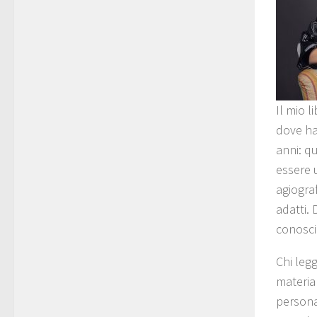
Il mio l
dove ha 
anni: qu
essere u
agiogra
adatti.
conosci
Chi leg
material
persona