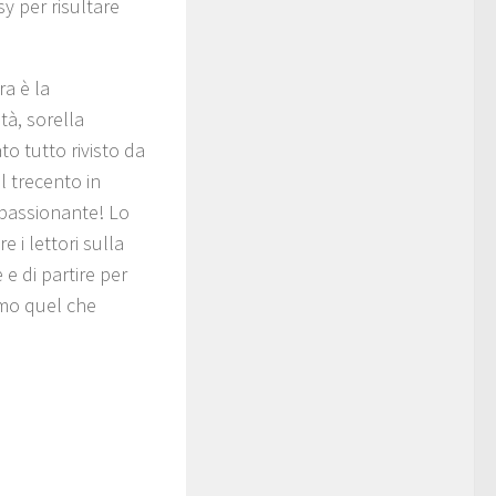
y per risultare
ra è la
tà, sorella
ato tutto rivisto da
l trecento in
ppassionante! Lo
re i lettori sulla
e di partire per
iamo quel che