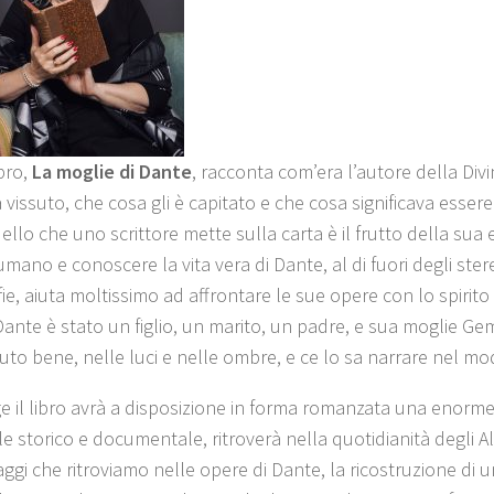
ibro,
La moglie di Dante
, racconta com’era l’autore della Di
vissuto, che cosa gli è capitato e che cosa significava essere n
ello che uno scrittore mette sulla carta è il frutto della sua 
mano e conoscere la vita vera di Dante, al di fuori degli stere
fie, aiuta moltissimo ad affrontare le sue opere con lo spirit
 Dante è stato un figlio, un marito, un padre, e sua moglie G
uto bene, nelle luci e nelle ombre, e ce lo sa narrare nel mo
ge il libro avrà a disposizione in forma romanzata una enorme
e storico e documentale, ritroverà nella quotidianità degli Ali
ggi che ritroviamo nelle opere di Dante, la ricostruzione di 