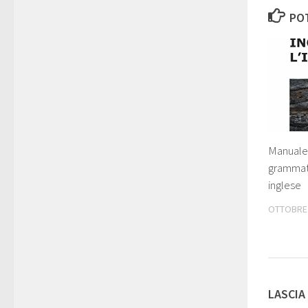
POT
Manuale
grammat
inglese
OTTOBRE 
LASCIA