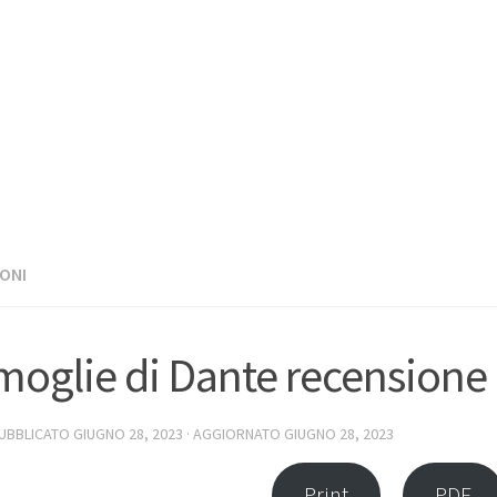
ONI
moglie di Dante recensione
PUBBLICATO
GIUGNO 28, 2023
· AGGIORNATO
GIUGNO 28, 2023
Print
PDF