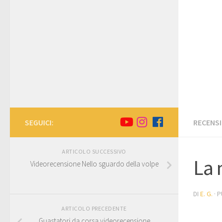
SEGUICI:
RECENSI
ARTICOLO SUCCESSIVO
La 
Videorecensione Nello sguardo della volpe
DI
E. G.
· 
ARTICOLO PRECEDENTE
Guastatori da corsa videorecensione