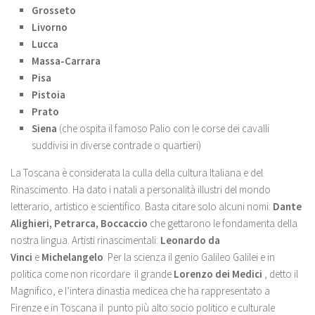
Grosseto
Livorno
Lucca
Massa-Carrara
Pisa
Pistoia
Prato
Siena
(che ospita il famoso Palio con le corse dei cavalli
suddivisi in diverse contrade o quartieri)
La Toscana è considerata la culla della cultura Italiana e del
Rinascimento. Ha dato i natali a personalità illustri del mondo
letterario, artistico e scientifico. Basta citare solo alcuni nomi:
Dante
Alighieri, Petrarca, Boccaccio
che gettarono le fondamenta della
nostra lingua. Artisti rinascimentali:
Leonardo
da
Vinci
e
Michelangelo
. Per la scienza il genio Galileo Galilei e in
politica come non ricordare il grande
Lorenzo dei Medici
, detto il
Magnifico, e l’intera dinastia medicea che ha rappresentato a
Firenze e in Toscana il punto più alto socio politico e culturale