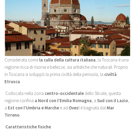
Considerata come
la culla della cultura italiana
, la Toscana è una
regione ricca di risorse e bellezze, sia artistiche che naturali. Proprio
in Toscana si sviluppò la prima civiltà della penisola, la
civiltà
Etrusca
.
Collocata nella zona
centro-occidentale
dello Stivale, questa
regione confina
a Nord con l’Emilia Romagna
, a
Sud con il Lazio
,
a
Est con l’Umbria e Marche
e ad
Oves
t è bagnata dal
Mar
Tirreno
.
Caratteristiche fisiche