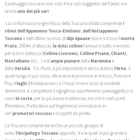
Il paesaggio toscano non solo è tra i più suggestivi del Paese, ma
anche
uno dei più vari
.
La conformazione geo-fisica della Toscana infatti comprende
i
rilievi dell’Appennino Tosco-Emiliano
,
dell’Antiappenno
Toscano
e dell’ultimo scorcio di
Alpi Apuane
(dove si trova il
monte
Prato
, 2054m d’altezza),
le dolci colline
famose in tutto il mondo
per la loro bellezza (
Colline Livornesi, Colline Pisane, Chianti,
Montalbano
ecc…) e le
ampie pianure
della
Maremma
e
della
Versilia
. Tra i fiumi, il più importante è senza dubbio
l’Arno
, il
quale lungo il suo corso attraversa le province di Arezzo, Firenze e
Pisa.
I laghi
(Montepulciano e Chiusi) invece sono di modeste
dimensioni. A completare il rigoglioso assortimento paesaggistico vi
sono
le coste
, per lo più basse e sabbiose, ma che in certi punti
(Piombino, Punta Ala e sull’Argentario) si innalzano in
veri
promotori rocciosi
e ricoperti da pinete.
La Toscana comprende anche un piccolo gruppo di
isole,
l’Arcipelago Toscano
appunto, tra le quali la più grande è