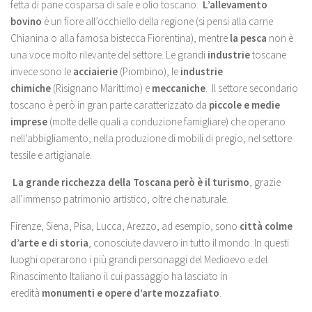
fetta di pane cosparsa di sale e olio toscano.
L’allevamento
bovino
è un fiore all’occhiello della regione (si pensi alla carne
Chianina o alla famosa bistecca Fiorentina), mentre
la pesca
non è
una voce molto rilevante del settore. Le grandi
industrie
toscane
invece sono le
acciaierie
(Piombino), le
industrie
chimiche
(Risignano Marittimo) e
meccaniche
. Il settore secondario
toscano è però in gran parte caratterizzato da
piccole e medie
imprese
(molte delle quali a conduzione famigliare) che operano
nell’abbigliamento, nella produzione di mobili di pregio, nel settore
tessile e artigianale.
La grande ricchezza della Toscana però è il turismo
, grazie
all’immenso patrimonio artistico, oltre che naturale.
Firenze, Siena, Pisa, Lucca, Arezzo, ad esempio, sono
città colme
d’arte e di storia
, conosciute davvero in tutto il mondo. In questi
luoghi operarono i più grandi personaggi del Medioevo e del
Rinascimento Italiano il cui passaggio ha lasciato in
eredità
monumenti e opere d’arte mozzafiato
.