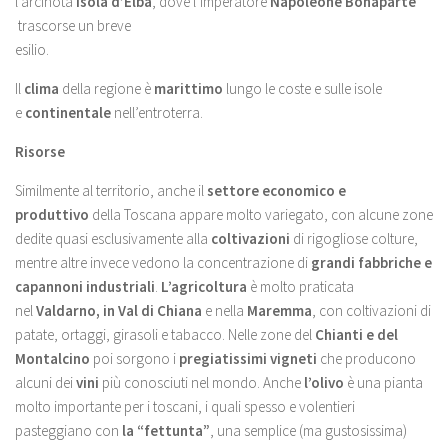
l’arcinota
Isola d’Elba
, dove l’imperatore
Napoleone Bonaparte
trascorse un breve
esilio.
Il
clima
della regione è
marittimo
lungo le coste e sulle isole
e
continentale
nell’entroterra.
Risorse
Similmente al territorio, anche il
settore economico e
produttivo
della Toscana appare molto variegato, con alcune zone
dedite quasi esclusivamente alla
coltivazioni
di rigogliose colture,
mentre altre invece vedono la concentrazione di
grandi fabbriche e
capannoni industriali
.
L’agricoltura
è molto praticata
nel
Valdarno, in Val di Chiana
e nella
Maremma
, con coltivazioni di
patate, ortaggi, girasoli e tabacco. Nelle zone del
Chianti e del
Montalcino
poi sorgono i
pregiatissimi vigneti
che producono
alcuni dei
vini
più conosciuti nel mondo. Anche
l’olivo
è una pianta
molto importante per i toscani, i quali spesso e volentieri
pasteggiano con
la “fettunta”
, una semplice (ma gustosissima)