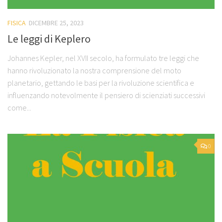
FISICA
DICEMBRE 25, 2023
Le leggi di Keplero
Johannes Kepler, nel XVII secolo, ha formulato tre leggi che
hanno rivoluzionato la nostra comprensione del moto
planetario, gettando le basi per la rivoluzione scientifica e
influenzando notevolmente il pensiero di scienziati successivi
come...
0