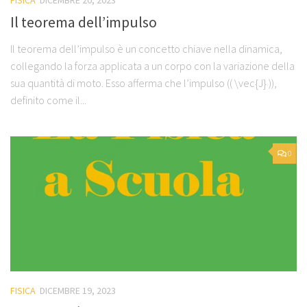
Il teorema dell’impulso
Il teorema dell’impulso è un concetto chiave nella dinamica,
collegando la forza applicata a un corpo con la variazione della
sua quantità di moto. Esso afferma che l’impulso (( \vec{J} )),
definito come il...
0
FISICA
DICEMBRE 19, 2023