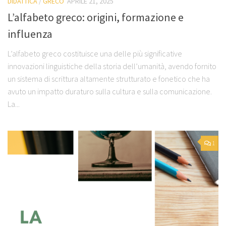
DIDATTICA
/
GRECO
APRILE 21, 2025
L’alfabeto greco: origini, formazione e
influenza
L’alfabeto greco costituisce una delle più significative
innovazioni linguistiche della storia dell’umanità, avendo fornito
un sistema di scrittura altamente strutturato e fonetico che ha
avuto un impatto duraturo sulla cultura e sulla comunicazione.
La...
1