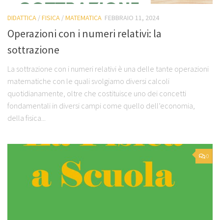
DIDATTICA
/
FISICA
/
MATEMATICA
FEBBRAIO 11, 2024
Operazioni con i numeri relativi: la
sottrazione
La sottrazione con i numeri relativi è una delle tante operazioni
matematiche con le quali svolgiamo diversi calcoli
quotidianamente, oltre che costituisce uno dei concetti
fondamentali in diversi campi come quello dell’economia,
della fisica...
0