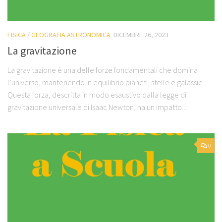
FISICA
/
GEOGRAFIA ASTRONOMICA
DICEMBRE 26, 2023
La gravitazione
La gravitazione è una delle forze fondamentali che domina
l’universo, mantenendo in equilibrio pianeti, stelle e galassie.
Questa forza, descritta in modo esaustivo dalla legge di
gravitazione universale di Isaac Newton, ha un impatto...
0