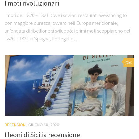
I moti rivoluzionari
I moti del 1820 – 1821 Dove i sovrani restaurati avevano agito
con maggiore durezza, ovvero nell’Europa meridionale,
un’ondata di ribellione si sviluppò: i primi moti scoppiarono nel
1820 – 1821 in Spagna, Portogallo,...
0
RECENSIONI
GIUGNO 18, 2020
I leoni di Sicilia recensione