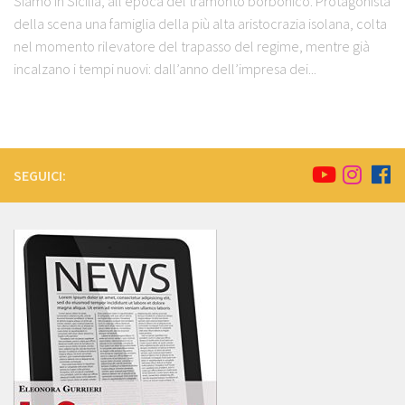
Siamo in Sicilia, all’epoca del tramonto borbonico. Protagonista
della scena una famiglia della più alta aristocrazia isolana, colta
nel momento rilevatore del trapasso del regime, mentre già
incalzano i tempi nuovi: dall’anno dell’impresa dei...
SEGUICI: