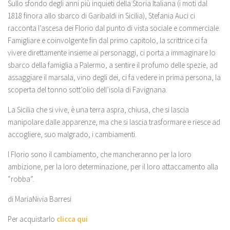
Sullo sfondo degli anni più inquieti della Storia Italiana (i moti dal
1818 finora allo sbarco di Garibaldi in Sicilia), Stefania Auci ci
racconta l’ascesa dei Florio dal punto di vista sociale e commerciale.
Famigliare e coinvolgente fin dal primo capitolo, la scrittrice ci fa
vivere direttamente insieme ai personaggi, ci porta a immaginare lo
sbarco della famiglia a Palermo, a sentire il profumo delle spezie, ad
assaggiare il marsala, vino degli dei, ci fa vedere in prima persona, la
scoperta del tonno sott’olio dell’isola di Favignana.
La Sicilia che si vive, è una terra aspra, chiusa, che si lascia
manipolare dalle apparenze, ma che si lascia trasformare e riesce ad
accogliere, suo malgrado, i cambiamenti.
I Florio sono il cambiamento, che mancheranno per la loro
ambizione, per la loro determinazione, per il loro attaccamento alla
“robba”.
di MariaNivia Barresi
Per acquistarlo
clicca qui