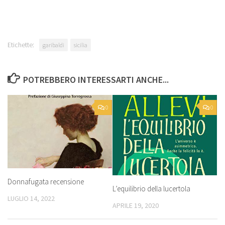
Etichette:
garibaldi
sicilia
POTREBBERO INTERESSARTI ANCHE...
0
0
Donnafugata recensione
L’equilibrio della lucertola
LUGLIO 14, 2022
APRILE 19, 2020