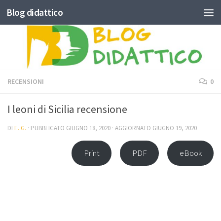
Blog didattico
Skip to content
RECENSIONI
0
I leoni di Sicilia recensione
DI
E. G.
· PUBBLICATO
GIUGNO 18, 2020
· AGGIORNATO
GIUGNO 19, 2020
Print
PDF
eBook